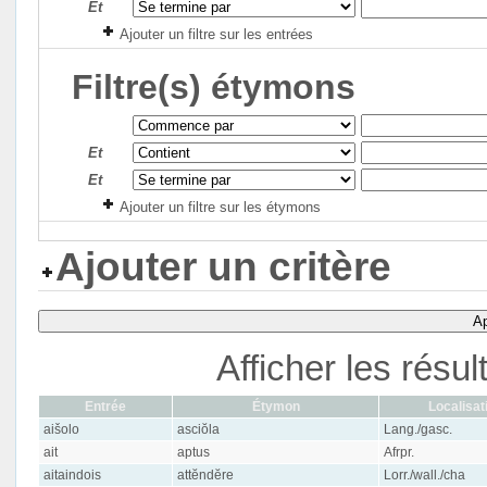
Et
Ajouter un filtre sur les entrées
Filtre(s) étymons
Et
Et
Ajouter un filtre sur les étymons
Ajouter un critère
Ap
Afficher les résu
Entrée
Étymon
Localisat
aišolo
asciŏla
Lang./gasc.
ait
aptus
Afrpr.
aitaindois
attĕndĕre
Lorr./wall./cha