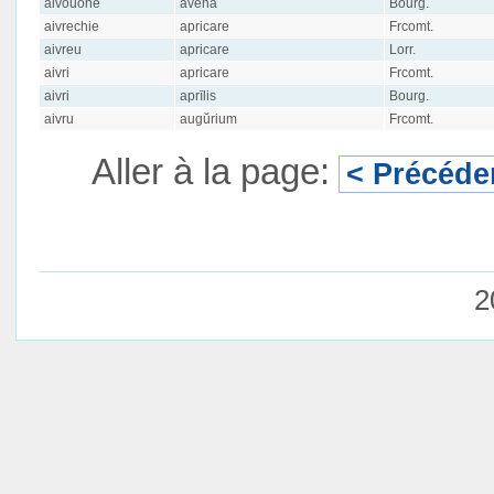
aivouone
avēna
Bourg.
aivrechie
apricare
Frcomt.
aivreu
apricare
Lorr.
aivri
apricare
Frcomt.
aivri
aprīlis
Bourg.
aivru
augŭrium
Frcomt.
Aller à la page:
< Précéde
2