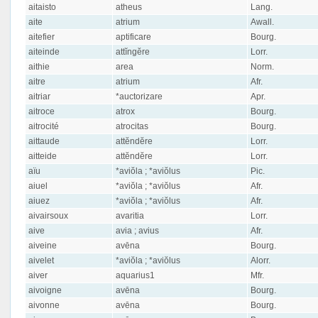
aitaisto
atheus
Lang.
aite
atrium
Awall.
aitefier
aptificare
Bourg.
aiteinde
attĭngĕre
Lorr.
aithie
area
Norm.
aitre
atrium
Afr.
aitriar
*auctorizare
Apr.
aitroce
atrox
Bourg.
aitrocité
atrocitas
Bourg.
aittaude
attĕndĕre
Lorr.
aitteide
attĕndĕre
Lorr.
aïu
*aviŏla ; *aviŏlus
Pic.
aiuel
*aviŏla ; *aviŏlus
Afr.
aiuez
*aviŏla ; *aviŏlus
Afr.
aivairsoux
avaritia
Lorr.
aive
avia ; avius
Afr.
aiveine
avēna
Bourg.
aivelet
*aviŏla ; *aviŏlus
Alorr.
aiver
aquarius1
Mfr.
aivoigne
avēna
Bourg.
aivonne
avēna
Bourg.