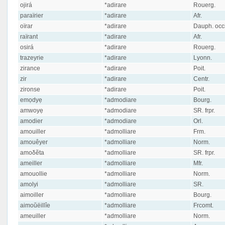
ojirá
*adirare
Rouerg.
paraïrier
*adirare
Afr.
oïrar
*adirare
Dauph. occi
raïrant
*adirare
Afr.
osirá
*adirare
Rouerg.
trazeyrie
*adirare
Lyonn.
zirance
*adirare
Poit.
zir
*adirare
Centr.
zironse
*adirare
Poit.
emọdyẹ
*admodiare
Bourg.
amwoyẹ
*admodiare
SR. frpr.
amodier
*admodiare
Orl.
amouiller
*admolliare
Frm.
amouêyer
*admolliare
Norm.
amoδẽta
*admolliare
SR. frpr.
ameiller
*admolliare
Mfr.
amouollie
*admolliare
Norm.
amolyi
*admolliare
SR.
aimoiller
*admolliare
Bourg.
aimoŭëillîe
*admolliare
Frcomt.
ameuiller
*admolliare
Norm.