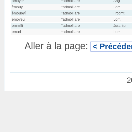
amoyer
*admolliare
Ang.
èmouy
*admolliare
Lorr.
èmouoyî
*admolliare
Frcomt.
èmoyeu
*admolliare
Lorr.
emm'lli
*admolliare
Jura frpr.
emœī
*admolliare
Lorr.
Aller à la page:
< Précéde
2