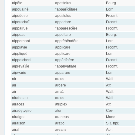
aipôte
apostolus
Bourg.
aipouairié
*apparĭcŭlare
Lorr.
aipoûetre
apostolus
Frcomt.
aipoutchaî
apportare
Frcomt.
aippairue
*apparēscĕre
Frcomt.
aippeau
appellare
Bourg.
aippernant
apprĕhĕndĕre
Lorr.
aippiayie
applicare
Frcomt.
aippliquè
applicare
Lorr.
aippotcheni
appĕrtĭnēre
Frcomt.
aiprevaîjîe
*apprivatiare
Frcomt.
aipwarié
apparare
Lorr.
air
arcus
Wall.
air
ardēre
Afr.
air
arra1
Wall.
airabotau
arcus
Wall.
airaces
atriplex
Afr.
airadẹtyẹiro
ater
Cév.
airaigne
araneus
Manc.
airaison
aratio
SR. frpr.
airal
arealis
Apr.