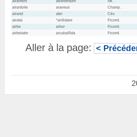
airament
atramentum
Afr.
airantoile
araneus
Champ.
airarẹt
ater
Cév.
airatai
*arrĕstare
Frcomt.
airbe
arbor
Frcomt.
airbelatre
arcuballĭsta
Frcomt.
Aller à la page:
< Précéde
2