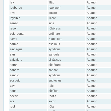
lay
ĭllāc
Adauph.
louberou
*werwolf
Adauph.
loyer
locare
Adauph.
leysiblo
lĭcēre
Adauph.
senso
sĭne
Adauph.
revoiri
rōbŏreus
Adauph.
sotordenar
ordinare
Adauph.
savel
*sabellum
Adauph.
sarmo
psalmus
Adauph.
sindegue
syndicus
Adauph.
san
sanguis
Adauph.
salvajuro
silvāticus
Adauph.
sorar
sŭpĕrare
Adauph.
sanare
sanare
Adauph.
sandic
syndicus
Adauph.
sosgeit
subjectus
Adauph.
say
hāc
Adauph.
sodo
sŭbĭtus
Adauph.
soeffe
*sofia
Adauph.
sor
sŏror
Adauph.
royt
rŏta
Adauph.