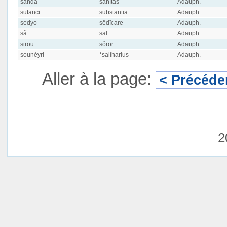
sanda
sanĭtas
Adauph.
sutanci
substantia
Adauph.
sedyo
sĕdĭcare
Adauph.
sâ
sal
Adauph.
sirou
sŏror
Adauph.
sounéyri
*salīnarius
Adauph.
Aller à la page:
< Précéde
2