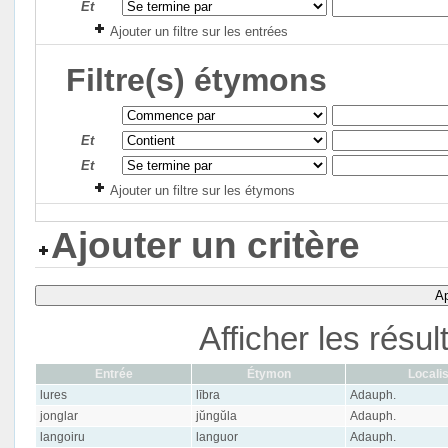
Et
Ajouter un filtre sur les entrées
Filtre(s) étymons
Et
Et
Ajouter un filtre sur les étymons
Ajouter un critère
Ap
Afficher les résu
Entrée
Étymon
Localis
lures
lībra
Adauph.
jonglar
jŭngŭla
Adauph.
langoiru
languor
Adauph.