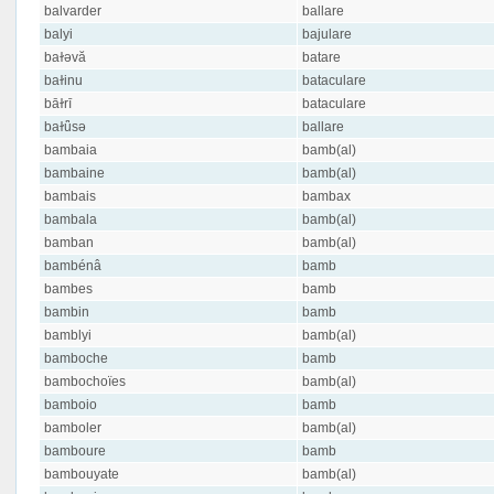
balvarder
ballare
balyi
bajulare
baɫəvă
batare
baɫinu
bataculare
bāɫrī
bataculare
baɫǖsə
ballare
bambaia
bamb(al)
bambaine
bamb(al)
bambais
bambax
bambala
bamb(al)
bamban
bamb(al)
bambénâ
bamb
bambes
bamb
bambin
bamb
bamblyi
bamb(al)
bamboche
bamb
bambochoïes
bamb(al)
bamboio
bamb
bamboler
bamb(al)
bamboure
bamb
bambouyate
bamb(al)