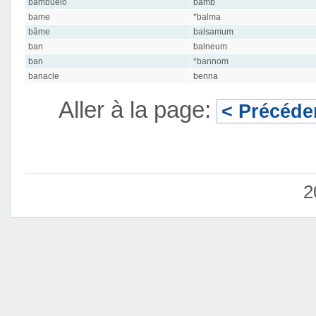
bambueio
bamb
bame
*balma
bâme
balsamum
ban
balneum
ban
*bannom
banacle
benna
Aller à la page:
< Précéde
2