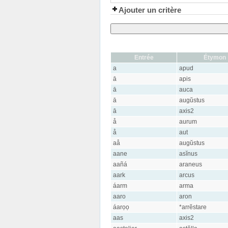
Ajouter un critère
Entrée
Étymon
a
apud
ā
apis
ā
auca
ā
augŭstus
ā
axis2
å
aurum
å
aut
aå
augŭstus
aane
asĭnus
aañá
araneus
aark
arcus
áarm
arma
aaro
aron
áarọọ
*arrĕstare
aas
axis2