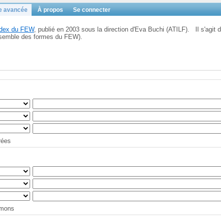
e avancée
À propos
Se connecter
Index du FEW
, publié en 2003 sous la direction d'Eva Buchi (ATILF). Il s'agit d
'ensemble des formes du FEW).
trées
tymons