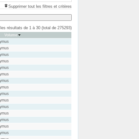
Supprimer tout les filtres et critères
 les résultats de 1 à 30 (total de 275293)
Volume
zymus
zymus
zymus
zymus
zymus
zymus
zymus
zymus
zymus
zymus
zymus
zymus
zymus
zymus
zymus