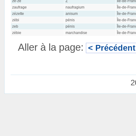
ze-ze
Z
Île-de-Fran
zaufrage
naufragium
Île-de-Fran
zézette
anisum
Île-de-Fran
zébi
pénis
Île-de-Fran
zeb
pénis
Île-de-Fran
zébie
marchandise
Île-de-Fran
Aller à la page:
< Précédent
2