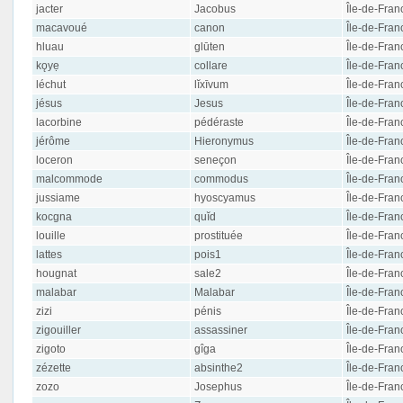
jacter
Jacobus
Île-de-Fran
macavoué
canon
Île-de-Fran
hluau
glūten
Île-de-Fran
kǫyẹ
collare
Île-de-Fran
léchut
lĭxīvum
Île-de-Fran
jésus
Jesus
Île-de-Fran
lacorbine
pédéraste
Île-de-Fran
jérôme
Hieronymus
Île-de-Fran
loceron
seneçon
Île-de-Fran
malcommode
commodus
Île-de-Fran
jussiame
hyoscyamus
Île-de-Fran
kocgna
quĭd
Île-de-Fran
louille
prostituée
Île-de-Fran
lattes
pois1
Île-de-Fran
hougnat
sale2
Île-de-Fran
malabar
Malabar
Île-de-Fran
zizi
pénis
Île-de-Fran
zigouiller
assassiner
Île-de-Fran
zigoto
gîga
Île-de-Fran
zézette
absinthe2
Île-de-Fran
zozo
Josephus
Île-de-Fran