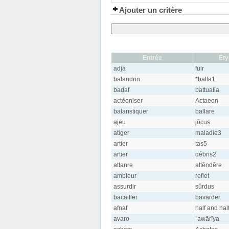
Ajouter un critère
Entrée
Ét
adja
fuir
balandrin
*balla1
badaf
battualia
actéoniser
Actaeon
balanstiquer
ballare
ajeu
jŏcus
atiger
maladie3
artier
tas5
artier
débris2
attanre
attĕndĕre
ambleur
reflet
assurdir
sŭrdus
bacailler
bavarder
afnaf
half and hal
avaro
ʿawārīya