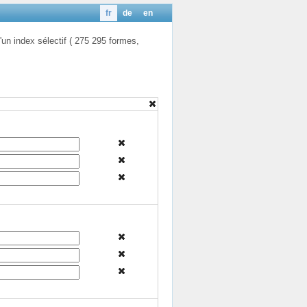
fr
de
en
'un index sélectif ( 275 295 formes,