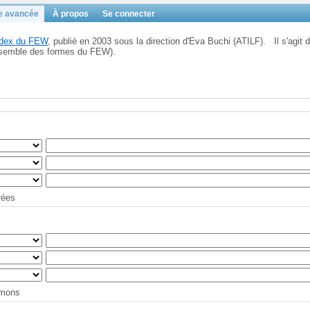
e avancée
À propos
Se connecter
Index du FEW
, publié en 2003 sous la direction d'Eva Buchi (ATILF). Il s'agit d
'ensemble des formes du FEW).
trées
tymons