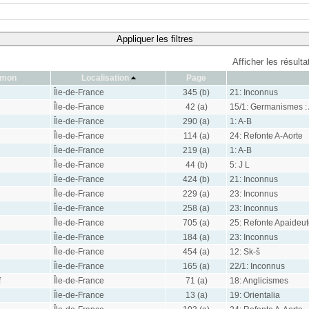
Appliquer les filtres
Afficher les résult
ymon
Localisation
Page
Île-de-France
345 (b)
21: Inconnus
Île-de-France
42 (a)
15/1: Germanismes :
Île-de-France
290 (a)
1: A-B
Île-de-France
114 (a)
24: Refonte A-Aorte
Île-de-France
219 (a)
1: A-B
Île-de-France
44 (b)
5: J L
Île-de-France
424 (b)
21: Inconnus
Île-de-France
229 (a)
23: Inconnus
Île-de-France
258 (a)
23: Inconnus
Île-de-France
705 (a)
25: Refonte Apaideu
Île-de-France
184 (a)
23: Inconnus
Île-de-France
454 (a)
12: Sk-š
Île-de-France
165 (a)
22/1: Inconnus
f
Île-de-France
71 (a)
18: Anglicismes
Île-de-France
13 (a)
19: Orientalia