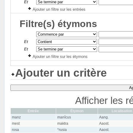
Et
Ajouter un filtre sur les entrées
Filtre(s) étymons
Et
Et
Ajouter un filtre sur les étymons
Ajouter un critère
Ap
Afficher les r
Entrée
Étymon
Localisation
manz
manĭcus
Aang.
mest
maktra
Aaost.
rosa
*rusia
Aaost.