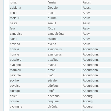
roisa
*rusia
Aaost.
dubluna
Double
Aaost.
ochis
auca
Aauv.
metaur
aurum
Aauv.
basta
seau1
Aauv.
feuc
fŏcus
Aauv.
sanguisa
sanguĭsūga
Aauv.
saina
*sagna
Aauv.
havena
avēna
Aauv.
honcle
avunculus
Abourbonn.
huncle
avunculus
Abourbonn.
pessiere
paxĭllus
Abourbonn.
avoigne
avēna
Abourbonn.
marmau
arbre1
Abourbonn.
pafinole
blé1
Abourbonn.
soylhe
sēcale
Abourbonn.
covoise
cŭpĭdus
Abourbonn.
clutage
impôt
Abourbonn.
deien
decanus
Abourg.
cosine
cŏquīna
Abourg.
cyoingne
cĭcōnia
Abourg.