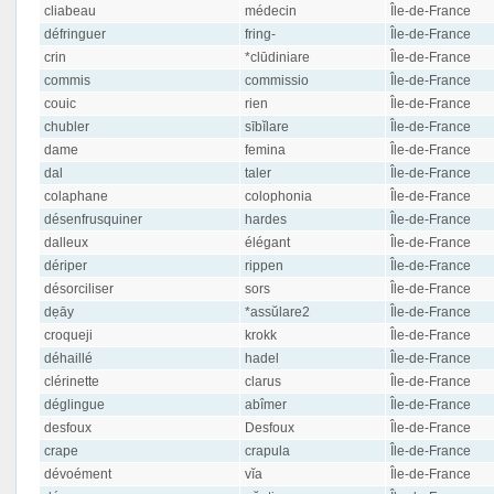
cliabeau
médecin
Île-de-France
défringuer
fring-
Île-de-France
crin
*clūdiniare
Île-de-France
commis
commissio
Île-de-France
couic
rien
Île-de-France
chubler
sībĭlare
Île-de-France
dame
femina
Île-de-France
dal
taler
Île-de-France
colaphane
colophonia
Île-de-France
désenfrusquiner
hardes
Île-de-France
dalleux
élégant
Île-de-France
dériper
rippen
Île-de-France
désorciliser
sors
Île-de-France
dẹāy
*assŭlare2
Île-de-France
croqueji
krokk
Île-de-France
déhaillé
hadel
Île-de-France
clérinette
clarus
Île-de-France
déglingue
abîmer
Île-de-France
desfoux
Desfoux
Île-de-France
crape
crapula
Île-de-France
dévoément
vĭa
Île-de-France