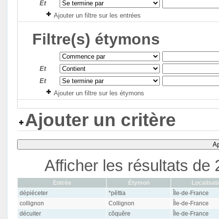
Et
Ajouter un filtre sur les entrées
Filtre(s) étymons
Et
Et
Ajouter un filtre sur les étymons
Ajouter un critère
Ap
Afficher les résultats d
Entrée
Étymon
Localisat
dépiéceter
*pĕttia
Île-de-France
collignon
Collignon
Île-de-France
décuiter
cŏquĕre
Île-de-France