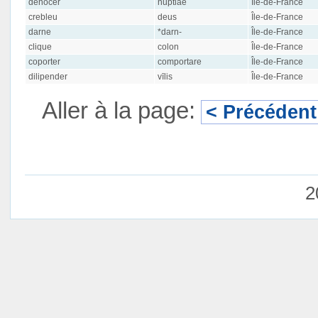
dénocer
nŭptiae
Île-de-France
crebleu
deus
Île-de-France
darne
*darn-
Île-de-France
clique
colon
Île-de-France
coporter
comportare
Île-de-France
dilipender
vīlis
Île-de-France
Aller à la page:
< Précédent
2