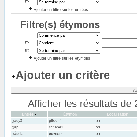
Et
Ajouter un filtre sur les entrées
Filtre(s) étymons
Et
Et
Ajouter un filtre sur les étymons
Ajouter un critère
Ap
Afficher les résultats d
Entrée
Étymon
Localisation
χaoyã
glisser1
Lorr.
χāp
schabe2
Lorr.
χåpola
ouvrier2
Lorr.