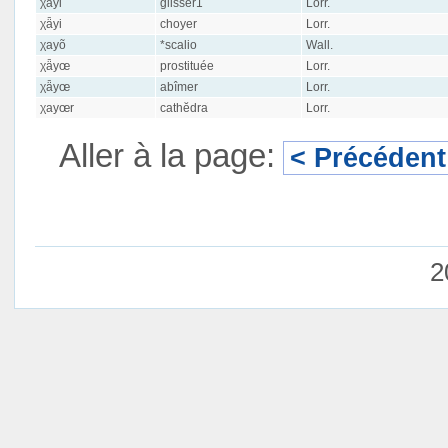
χayi
glisser1
Lorr.
χǟyi
choyer
Lorr.
χayõ
*scalio
Wall.
χǟyœ
prostituée
Lorr.
χǟyœ
abîmer
Lorr.
χayœr
cathĕdra
Lorr.
Aller à la page:
< Précédent
2