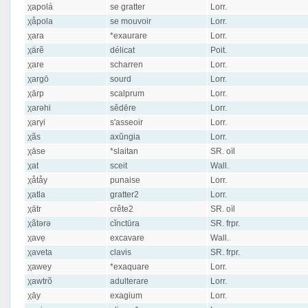
χapolá
se gratter
Lorr.
χåpola
se mouvoir
Lorr.
χara
*exaurare
Lorr.
χärẽ
délicat
Poit.
χare
scharren
Lorr.
χargō
sourd
Lorr.
χārp
scalprum
Lorr.
χarəhi
sĕdēre
Lorr.
χarγi
s'asseoir
Lorr.
χãs
axŭngia
Lorr.
χāse
*slaitan
SR. oïl
χat
sceit
Wall.
χåtåy
punaise
Lorr.
χatla
gratter2
Lorr.
χātr
crête2
SR. oïl
χãtərə
cĭnctūra
SR. frpr.
χavẹ
excavare
Wall.
χaveta
clavis
SR. frpr.
χawey
*exaquare
Lorr.
χawtrõ
adulterare
Lorr.
χāy
exagium
Lorr.