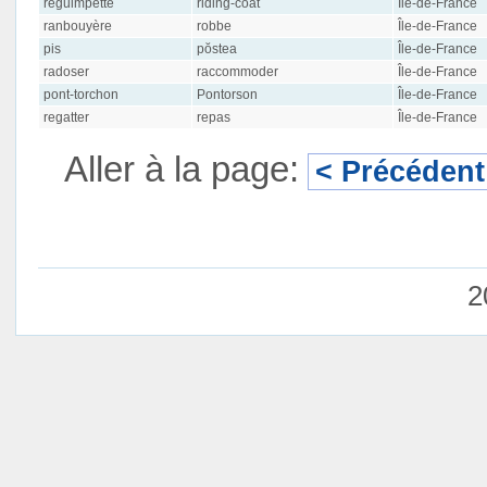
reguimpette
riding-coat
Île-de-France
ranbouyère
robbe
Île-de-France
pis
pŏstea
Île-de-France
radoser
raccommoder
Île-de-France
pont-torchon
Pontorson
Île-de-France
regatter
repas
Île-de-France
Aller à la page:
< Précédent
2