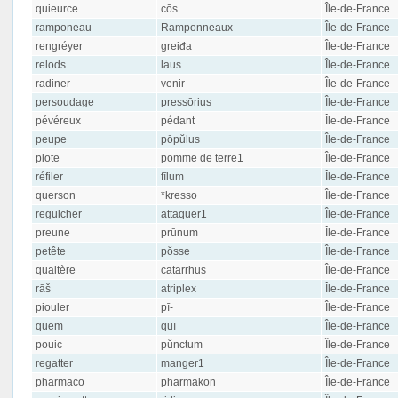
quieurce
cōs
Île-de-France
ramponeau
Ramponneaux
Île-de-France
rengréyer
greiđa
Île-de-France
relods
laus
Île-de-France
radiner
venir
Île-de-France
persoudage
pressōrius
Île-de-France
pévéreux
pédant
Île-de-France
peupe
pōpŭlus
Île-de-France
piote
pomme de terre1
Île-de-France
réfiler
fīlum
Île-de-France
querson
*kresso
Île-de-France
reguicher
attaquer1
Île-de-France
preune
prūnum
Île-de-France
petête
pŏsse
Île-de-France
quaitère
catarrhus
Île-de-France
rāš
atriplex
Île-de-France
piouler
pī-
Île-de-France
quem
quī
Île-de-France
pouic
pŭnctum
Île-de-France
regatter
manger1
Île-de-France
pharmaco
pharmakon
Île-de-France