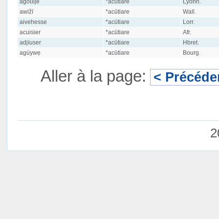
agouijé
*acūtiare
Lyonn.
awižī
*acūtiare
Wall.
aivehesse
*acūtiare
Lorr.
acuisier
*acūtiare
Afr.
adjïuser
*acūtiare
Hbret.
agüywẹ
*acūtiare
Bourg.
Aller à la page:
< Précéde
2