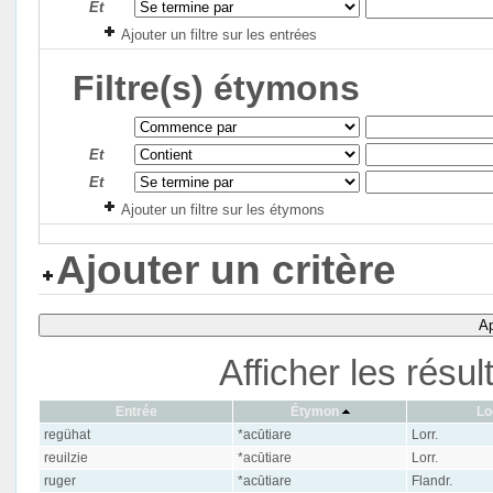
Et
Ajouter un filtre sur les entrées
Filtre(s) étymons
Et
Et
Ajouter un filtre sur les étymons
Ajouter un critère
Ap
Afficher les résu
Entrée
Étymon
Lo
regühat
*acūtiare
Lorr.
reuilzie
*acūtiare
Lorr.
ruger
*acūtiare
Flandr.