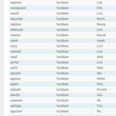
regwizü
*acūtiare
Lorr.
suraiguiser
*acūtiare
Frm.
ravuhi
*acūtiare
Lorr.
réguchié
*acūtiare
Norm.
régûzer
*acūtiare
Bourg.
rèhhouîe
*acūtiare
Lorr.
rewisie
*acūtiare
Flandr.
rawhi
*acūtiare
Awall.
revχi
*acūtiare
Lorr.
rawhœr
*acūtiare
Lorr.
rawjî
*acūtiare
Wall.
aiv'hé
*acūtiare
Lorr.
aw'hî
*acūtiare
Wall.
aguzim
*acūtiare
Apr.
agyüzẹ
*acūtiare
Hbret.
agẅīz
*acūtiare
Poit.
aidiujîe
*acūtiare
Frcomt.
awəžá
*acūtiare
Sav.
acueson
*acūtiare
Afr.
adźügá
*acūtiare
Cév.
agucher
*acūtiare
Pic.