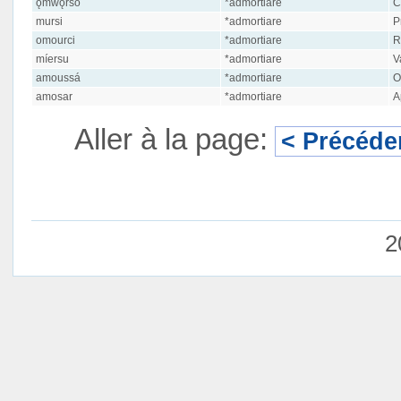
ǫmwǫrso
*admortiare
C
mursi
*admortiare
Pr
omourci
*admortiare
R
míersu
*admortiare
V
amoussá
*admortiare
O
amosar
*admortiare
A
Aller à la page:
< Précéde
2