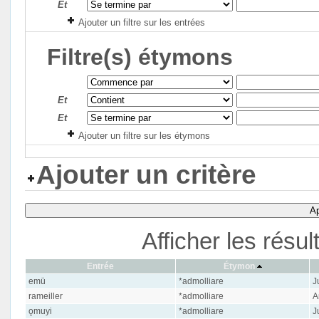
Et
Ajouter un filtre sur les entrées
Filtre(s) étymons
Et
Et
Ajouter un filtre sur les étymons
Ajouter un critère
Ap
Afficher les résu
Entrée
Étymon
emü
*admolliare
Ju
rameiller
*admolliare
A
ǫmuyi
*admolliare
Ju