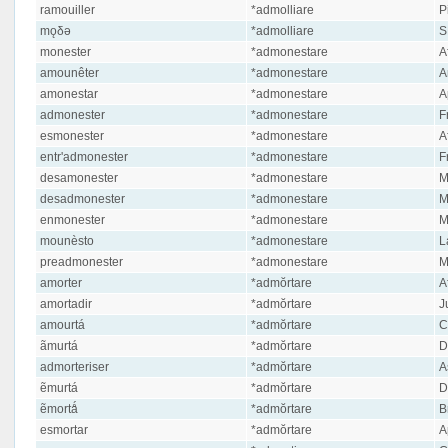
ramouiller
*admolliare
P
mǫδə
*admolliare
S
monester
*admonestare
Af
amounêter
*admonestare
A
amonestar
*admonestare
A
admonester
*admonestare
Fr
esmonester
*admonestare
Af
entr'admonester
*admonestare
F
desamonester
*admonestare
M
desadmonester
*admonestare
M
enmonester
*admonestare
M
mounèsto
*admonestare
L
preadmonester
*admonestare
M
amorter
*admŏrtare
Af
amortadir
*admŏrtare
J
amourtá
*admŏrtare
C
ãmurtá
*admŏrtare
D
admorteriser
*admŏrtare
A
ẽmurtá
*admŏrtare
D
ẽmortǻ
*admŏrtare
B
esmortar
*admŏrtare
A