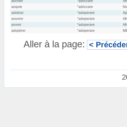
aochier
*adoccare
Afr
aoquie
*adoccare
No
adobrar
*adoperare
Ap
aouvrer
*adoperare
Afr
aovrer
*adoperare
Afr
adopérer
*adoperare
Mfr
Aller à la page:
< Précéde
2