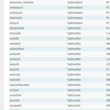
amuerse-candèla
*admortiare
Pr.
emmourci
*admortiare
Pr.
enmoursi
*admortiare
Pr.
desmursi
*admortiare
Pr.
ĕmǫrsi
*admortiare
Pr.
désamortir
*admortīre
Fr
èmouôti
*admortīre
Lor
omətši
*admortīre
Jur
amwèrti
*admortīre
Wa
admortizer
*admortīre
Afr
amwarti
*admortīre
Wa
amwǫrti
*admortīre
Ly
aimorti
*admortīre
Ch
amortir
*admortīre
Fr.
amourti
*admortīre
Occ
ramortir
*admortīre
Mfr
inamortissable
*admortīre
Fr
ocquer
*adoccare
No
aouchier
*adoccare
Afr
aoscier
*adoccare
Afr
aosquier
*adoccare
Afr