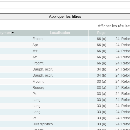
Appliquer les filtres
Afficher les résult
Étymon
Localisation
Page
Frcomt.
66 (a)
24: Refon
Apr.
66 (a)
24: Refon
Mfr.
66 (a)
24: Refon
Afr.
66 (a)
24: Refon
Frcomt.
66 (a)
24: Refon
Dauph. occit.
34 (b)
24: Refon
Dauph. occit.
34 (b)
24: Refon
Frcomt.
33 (a)
24: Refon
Rouerg.
33 (a)
24: Refon
Pr.
33 (a)
24: Refon
Lang.
33 (a)
24: Refon
Lang.
33 (a)
24: Refon
Lang.
33 (a)
24: Refon
Pr.
33 (a)
24: Refon
Jura frpr./frco
33 (a)
24: Refon