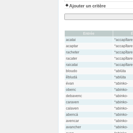
Ajouter un critère
Entrée
acatai
*accapĭtare
acaptar
*accapĭtare
racheter
*accapĭtare
racater
*accapĭtare
raicatai
*accapĭtare
bloudo
*ablūta
ẽbludá
*ablūta
évan
*abinko-
obenc
*abinko-
debavenc
*abinko-
caraven
*abinko-
calaven
*abinko-
abencá
*abinko-
avencar
*abinko-
avancher
*abinko-