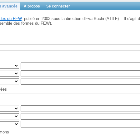
e avancée
À propos
Se connecter
Index du FEW
, publié en 2003 sous la direction d'Eva Buchi (ATILF). Il s'agit d
'ensemble des formes du FEW).
trées
tymons