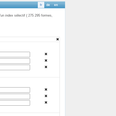
fr
de
en
'un index sélectif ( 275 295 formes,