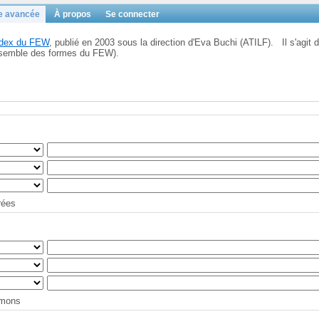
e avancée
À propos
Se connecter
Index du FEW
, publié en 2003 sous la direction d'Eva Buchi (ATILF). Il s'agit d
'ensemble des formes du FEW).
trées
tymons