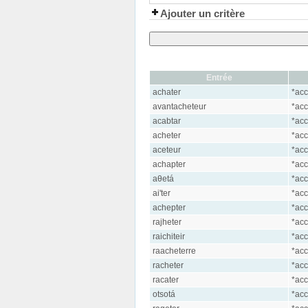
Ajouter un critère
Entrée
achater
*acc
avantacheteur
*acc
acabtar
*acc
acheter
*acc
aceteur
*acc
achapter
*acc
aθetá
*acc
ai'ter
*acc
achepter
*acc
rajheter
*acc
raichiteir
*acc
raacheterre
*acc
racheter
*acc
racater
*acc
otsotá
*acc