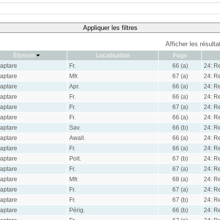
Appliquer les filtres
Afficher les résult
Étymon
Localisation
Page
aptare
Fr.
66 (a)
24: R
aptare
Mfr.
67 (a)
24: R
aptare
Apr.
66 (a)
24: R
aptare
Fr.
66 (a)
24: R
aptare
Fr.
67 (a)
24: R
aptare
Fr.
66 (a)
24: R
aptare
Sav.
66 (b)
24: R
aptare
Awall.
66 (a)
24: R
aptare
Fr.
66 (a)
24: R
aptare
Poit.
67 (b)
24: R
aptare
Fr.
67 (a)
24: R
aptare
Mfr.
68 (a)
24: R
aptare
Fr.
67 (a)
24: R
aptare
Fr.
67 (b)
24: R
aptare
Périg.
66 (b)
24: R