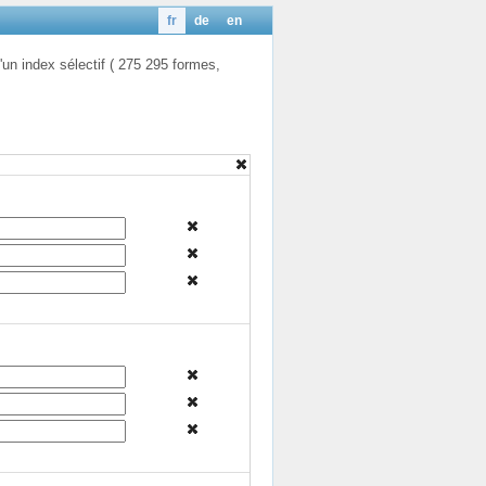
fr
de
en
'un index sélectif ( 275 295 formes,