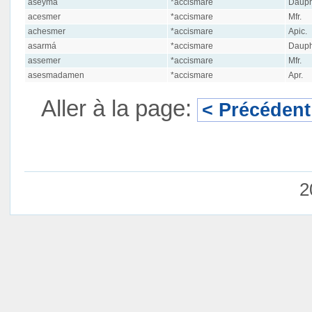
aseymá
*accismare
Dauph.
acesmer
*accismare
Mfr.
achesmer
*accismare
Apic.
asarmá
*accismare
Dauph.
assemer
*accismare
Mfr.
asesmadamen
*accismare
Apr.
Aller à la page:
< Précédent
2