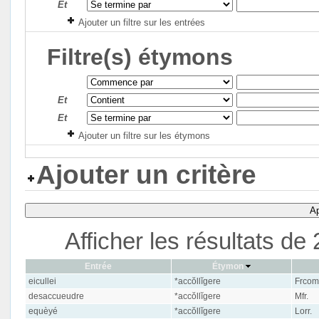
Et
Ajouter un filtre sur les entrées
Filtre(s) étymons
Et
Et
Ajouter un filtre sur les étymons
Ajouter un critère
Ap
Afficher les résultats d
Entrée
Étymon
eicullei
*accŏllĭgere
Frcomt
desaccueudre
*accŏllĭgere
Mfr.
equèyé
*accŏllĭgere
Lorr.