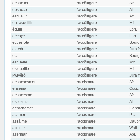
desacuel
*accŏllĭgere
Afr.
desaccoillir
*accŏllĭgere
Afr.
escuellir
*accŏllĭgere
Afr.
entracueillir
*accŏllĭgere
Mfr.
égüilli
*accŏllĭgere
Lorr.
dècoyè
*accŏllĭgere
Lorr.
ècueillöte
*accŏllĭgere
Bourg
ekœdr
*accŏllĭgere
Jura fr
ècuilli
*accŏllĭgere
Bourg
esquelle
*accŏllĭgere
Mfr.
estqueille
*accŏllĭgere
Mfr.
kẅiyĕrõ
*accŏllĭgere
Jura fr
desachesmer
*accismare
Afr.
ensemá
*accismare
Occit.
desacesmé
*accismare
Afr.
escesmer
*accismare
Afr.
derachemer
*accismare
Flandr
achmer
*accismare
Pic.
assáime
*accismare
Dauph.
ach'ner
*accismare
Wall.
asermar
*accismare
Apr.