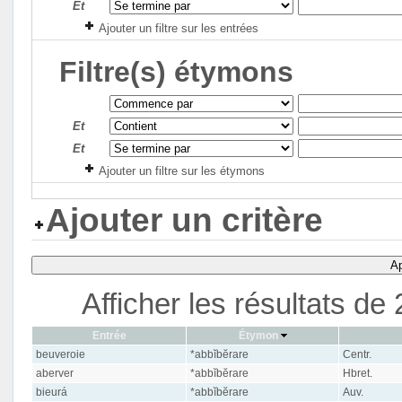
Et
Ajouter un filtre sur les entrées
Filtre(s) étymons
Et
Et
Ajouter un filtre sur les étymons
Ajouter un critère
Ap
Afficher les résultats d
Entrée
Étymon
beuveroie
*abbĭbĕrare
Centr.
aberver
*abbĭbĕrare
Hbret.
bieurá
*abbĭbĕrare
Auv.