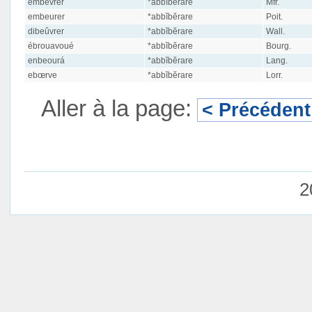
embevrer
*abbĭbĕrare
Mfr.
embeurer
*abbĭbĕrare
Poit.
dibeûvrer
*abbĭbĕrare
Wall.
ébrouavoué
*abbĭbĕrare
Bourg.
enbeourá
*abbĭbĕrare
Lang.
ebœrve
*abbĭbĕrare
Lorr.
Aller à la page:
< Précédent
2