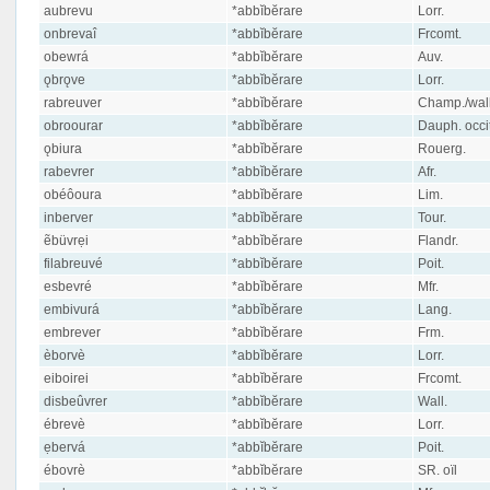
aubrevu
*abbĭbĕrare
Lorr.
onbrevaî
*abbĭbĕrare
Frcomt.
obewrá
*abbĭbĕrare
Auv.
ǫbrǫve
*abbĭbĕrare
Lorr.
rabreuver
*abbĭbĕrare
Champ./wall
obroourar
*abbĭbĕrare
Dauph. occit
ǫbiura
*abbĭbĕrare
Rouerg.
rabevrer
*abbĭbĕrare
Afr.
obéôoura
*abbĭbĕrare
Lim.
inberver
*abbĭbĕrare
Tour.
ẽbüvrẹi
*abbĭbĕrare
Flandr.
filabreuvé
*abbĭbĕrare
Poit.
esbevré
*abbĭbĕrare
Mfr.
embivurá
*abbĭbĕrare
Lang.
embrever
*abbĭbĕrare
Frm.
èborvè
*abbĭbĕrare
Lorr.
eiboirei
*abbĭbĕrare
Frcomt.
disbeûvrer
*abbĭbĕrare
Wall.
ébrevè
*abbĭbĕrare
Lorr.
ẹbervá
*abbĭbĕrare
Poit.
ébovrè
*abbĭbĕrare
SR. oïl