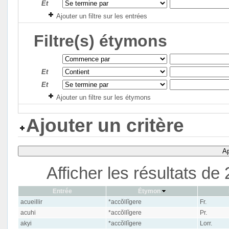
Et
Ajouter un filtre sur les entrées
Filtre(s) étymons
Et
Et
Ajouter un filtre sur les étymons
Ajouter un critère
Ap
Afficher les résultats d
Entrée
Étymon
acueillir
*accŏllĭgere
Fr.
acuhi
*accŏllĭgere
Pr.
akyi
*accŏllĭgere
Lorr.