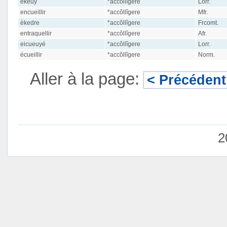
èkeuy
*accŏllĭgere
Lorr.
encueillir
*accŏllĭgere
Mfr.
èkedre
*accŏllĭgere
Frcomt.
entraquellir
*accŏllĭgere
Afr.
eicueuyé
*accŏllĭgere
Lorr.
écueillir
*accŏllĭgere
Norm.
Aller à la page:
< Précédent
2