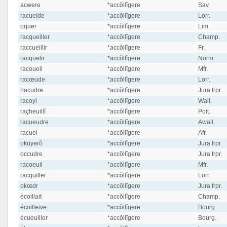
acwere
*accŏllĭgere
Sav.
racueïde
*accŏllĭgere
Lorr.
oquer
*accŏllĭgere
Lim.
racqueiller
*accŏllĭgere
Champ.
raccueillir
*accŏllĭgere
Fr.
racquelir
*accŏllĭgere
Norm.
racoueil
*accŏllĭgere
Mfr.
racœude
*accŏllĭgere
Lorr.
nacudre
*accŏllĭgere
Jura frpr.
racoyi
*accŏllĭgere
Wall.
raçheuillî
*accŏllĭgere
Poit.
racueudre
*accŏllĭgere
Awall.
racuel
*accŏllĭgere
Afr.
oküyərõ
*accŏllĭgere
Jura frpr.
occudre
*accŏllĭgere
Jura frpr.
racoeuil
*accŏllĭgere
Mfr.
racquiller
*accŏllĭgere
Lorr.
okœdr
*accŏllĭgere
Jura frpr.
ècoillait
*accŏllĭgere
Champ.
écoilleive
*accŏllĭgere
Bourg.
écueuiller
*accŏllĭgere
Bourg.