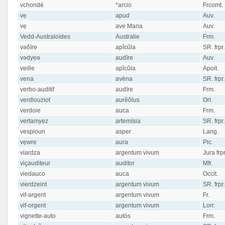
vchondé
*arcio
Frcomt.
vẹ
apud
Auv.
vẹ
ave Maria
Auv.
Vedd-Australoïdes
Australie
Frm.
vəδīre
apĭcŭla
SR. frpr.
vədyẹə
audīre
Auv.
veille
apĭcŭla
Apoit.
vena
avēna
SR. frpr.
verbo-auditif
audīre
Frm.
verdlouziot
aurĕŏlus
Orl.
verdoie
auca
Frm.
vertamyẹz
artemīsia
SR. frpr.
vespioun
asper
Lang.
vẹwre
aura
Pic.
viardza
argentum vivum
Jura frpr
viçauditeur
auditor
Mfr.
viedauco
auca
Occit.
vierdzeint
argentum vivum
SR. frpr.
vif-argent
argentum vivum
Fr.
vif-orgent
argentum vivum
Lorr.
vignette-auto
autós
Frm.