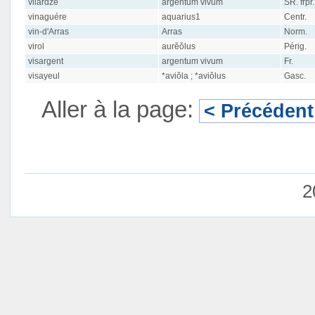
vilardzẽ
argentum vivum
SR. frpr.
vinaguére
aquarius1
Centr.
vin-d'Arras
Arras
Norm.
virol
aurĕŏlus
Périg.
visargent
argentum vivum
Fr.
visayeul
*aviŏla ; *aviŏlus
Gasc.
Aller à la page:
< Précédent
2