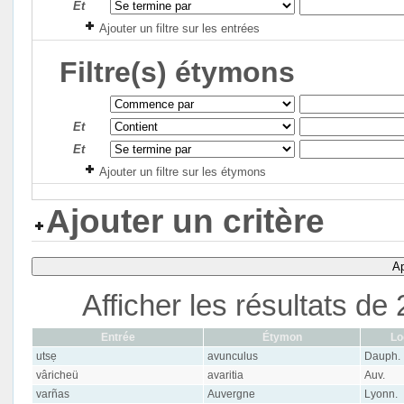
Et
Ajouter un filtre sur les entrées
Filtre(s) étymons
Et
Et
Ajouter un filtre sur les étymons
Ajouter un critère
Ap
Afficher les résultats d
Entrée
Étymon
Lo
utsẹ
avunculus
Dauph.
vâricheü
avaritia
Auv.
varñas
Auvergne
Lyonn.