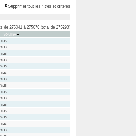
Supprimer tout les filtres et critères
ats de 275041 à 275070 (total de 275293)
Volume
ymus
ymus
ymus
ymus
ymus
ymus
ymus
ymus
ymus
ymus
ymus
ymus
ymus
ymus
ymus