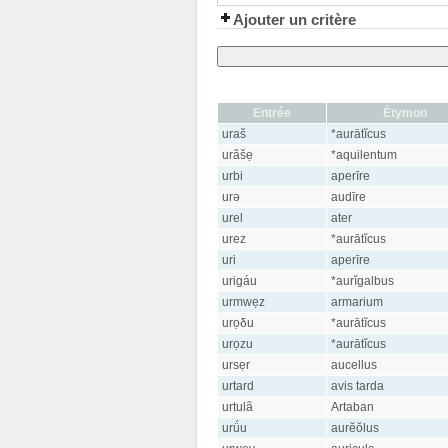
Ajouter un critère
Entrée
Étymon
uraš
*aurātĭcus
urãšẹ
*aquilentum
urbi
aperīre
urə
audīre
urel
ater
urez
*aurātĭcus
uri
aperīre
urigáu
*aurĭgalbus
urmwẹz
armarium
urọδu
*aurātĭcus
urọzu
*aurātĭcus
ursẹr
aucellus
urtard
avis tarda
urtulã
Artaban
urǘu
aurĕŏlus