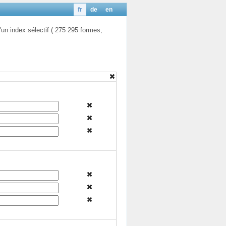
fr
de
en
'un index sélectif ( 275 295 formes,