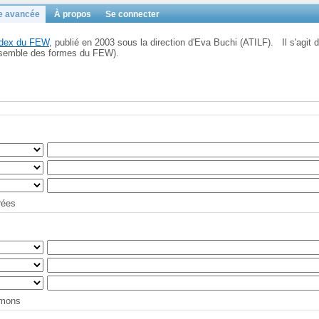
e avancée
À propos
Se connecter
Index du FEW
, publié en 2003 sous la direction d'Eva Buchi (ATILF). Il s'agit d
'ensemble des formes du FEW).
trées
tymons