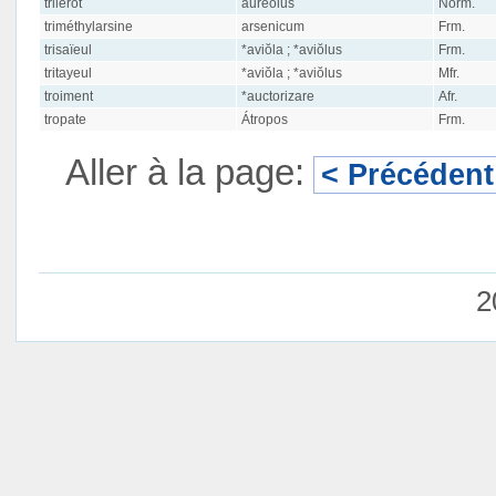
trilèrot
aurĕŏlus
Norm.
triméthylarsine
arsenicum
Frm.
trisaïeul
*aviŏla ; *aviŏlus
Frm.
tritayeul
*aviŏla ; *aviŏlus
Mfr.
troiment
*auctorizare
Afr.
tropate
Átropos
Frm.
Aller à la page:
< Précédent
2