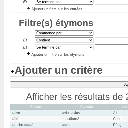
Et
Ajouter un filtre sur les entrées
Filtre(s) étymons
Et
Et
Ajouter un filtre sur les étymons
Ajouter un critère
Ap
Afficher les résultats d
Entrée
Étymon
Loc
traive
avia ; avius
Afr.
trâlé
*assŭlare2
Centr.
trancho-daurâ
aurum
Périg.