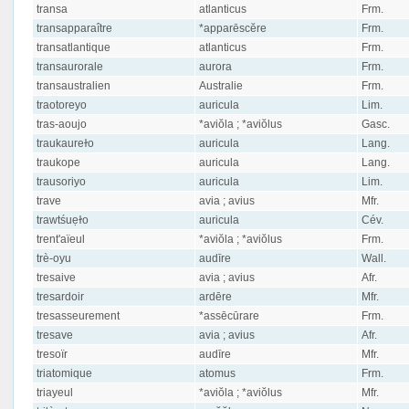
transa
atlanticus
Frm.
transapparaître
*apparēscĕre
Frm.
transatlantique
atlanticus
Frm.
transaurorale
aurora
Frm.
transaustralien
Australie
Frm.
traotoreyo
auricula
Lim.
tras-aoujo
*aviŏla ; *aviŏlus
Gasc.
traukaureɫo
auricula
Lang.
traukope
auricula
Lang.
trausoriyo
auricula
Lim.
trave
avia ; avius
Mfr.
trawtśuẹɫo
auricula
Cév.
trent'aïeul
*aviŏla ; *aviŏlus
Frm.
trè-oyu
audīre
Wall.
tresaive
avia ; avius
Afr.
tresardoir
ardēre
Mfr.
tresasseurement
*assēcūrare
Frm.
tresave
avia ; avius
Afr.
tresoïr
audīre
Mfr.
triatomique
atomus
Frm.
triayeul
*aviŏla ; *aviŏlus
Mfr.