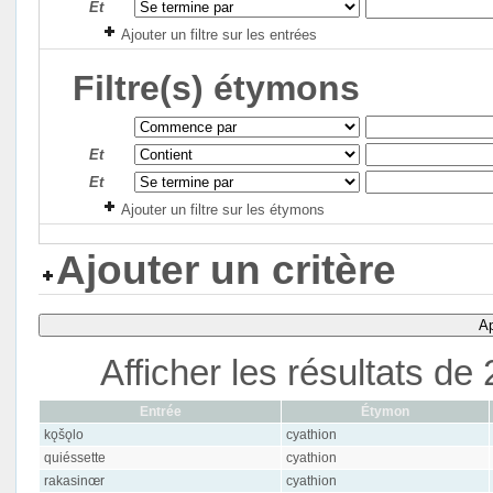
Et
Ajouter un filtre sur les entrées
Filtre(s) étymons
Et
Et
Ajouter un filtre sur les étymons
Ajouter un critère
Ap
Afficher les résultats d
Entrée
Étymon
kǫšǫlo
cyathion
quiéssette
cyathion
rakasinœr
cyathion