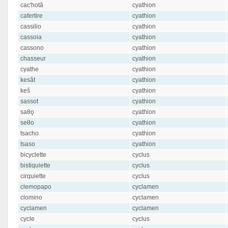
cac'hotă
cyathion
cafertire
cyathion
cassilio
cyathion
cassoia
cyathion
cassono
cyathion
chasseur
cyathion
cyathe
cyathion
kesăt
cyathion
keš
cyathion
sassot
cyathion
saθǫ
cyathion
seθo
cyathion
tsacho
cyathion
tsaso
cyathion
bicyclette
cyclus
bistiquiette
cyclus
cirquiette
cyclus
clemopapo
cyclamen
clomino
cyclamen
cyclamen
cyclamen
cycle
cyclus