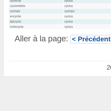
cyclecar
cyclus
cyclométrie
cyclus
cyclope
cyclops
encyclie
cyclus
épicycle
cyclus
motocycle
cyclus
Aller à la page:
< Précédent
2