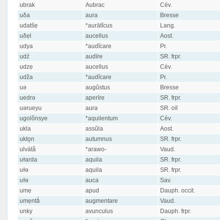
ubrak
Aubrac
Cév.
uδa
aura
Bresse
udatšẹ
*aurātĭcus
Lang.
uδẹl
aucellus
Aost.
udya
*audĭcare
Pr.
udź
audīre
SR. frpr.
udzẹ
aucellus
Cév.
udža
*audĭcare
Pr.
uə
augŭstus
Bresse
uedrə
aperīre
SR. frpr.
uərueyu
aura
SR. oïl
ugolõnsye
*aquilentum
Cév.
ukla
assŭla
Aost.
uktǫn
autumnus
SR. frpr.
ulvátå
*arawo-
Vaud.
uɫarda
aquila
SR. frpr.
uɫə
aquila
SR. frpr.
uɫə
auca
Sav.
umẹ
apud
Dauph. occit.
umẹntǻ
augmentare
Vaud.
unky
avunculus
Dauph. frpr.