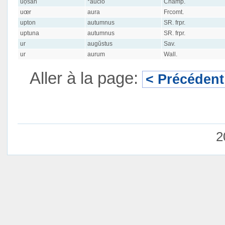
uọsãn
*aucio
Champ.
uœr
aura
Frcomt.
upton
autumnus
SR. frpr.
uptuna
autumnus
SR. frpr.
ur
augŭstus
Sav.
ur
aurum
Wall.
Aller à la page:
< Précédent
2