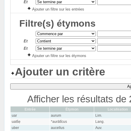
Et
Ajouter un filtre sur les entrées
Filtre(s) étymons
Et
Et
Ajouter un filtre sur les étymons
Ajouter un critère
Ap
Afficher les résultats d
Entrée
Étymon
Localisation
uar
aurum
Lim.
uatšẹ
*aurātĭcus
Lang.
uber
aucellus
Auv.