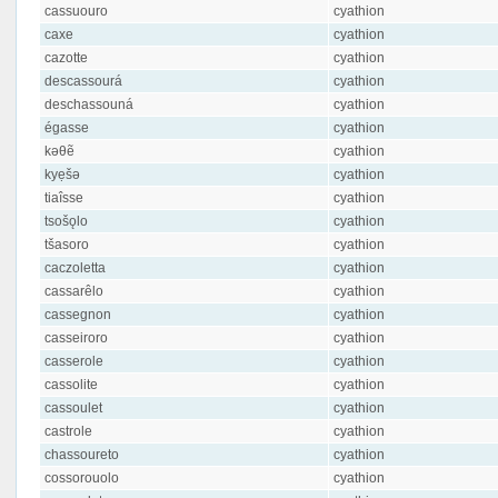
cassuouro
cyathion
caxe
cyathion
cazotte
cyathion
descassourá
cyathion
deschassouná
cyathion
égasse
cyathion
kəθẽ
cyathion
kyẹšə
cyathion
tiaîsse
cyathion
tsošǫlo
cyathion
tšasoro
cyathion
caczoletta
cyathion
cassarêlo
cyathion
cassegnon
cyathion
casseiroro
cyathion
casserole
cyathion
cassolite
cyathion
cassoulet
cyathion
castrole
cyathion
chassoureto
cyathion
cossorouolo
cyathion