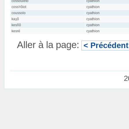
cossouleto
cyathion
coss'rôlot
cyathion
coussolo
cyathion
kaχõ
cyathion
kesñõ
cyathion
kesré
cyathion
Aller à la page:
< Précédent
2