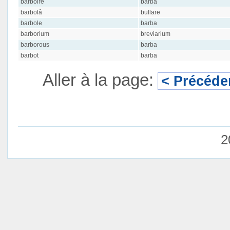
barboire
barba
barbolâ
bullare
barbole
barba
barborium
breviarium
barborous
barba
barbot
barba
Aller à la page:
< Précéde
2