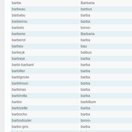
barbe
Barbaria
barbeau
barbus
bārbəbu
barba
barbeirou
barba
barbelo
borvo-
barberie
Barbaria
barberot
barba
barbeu
bau
barbẹχk
balbus
barbəyẹ
barba
barbi-barbant
barba
barbifier
barba
barbignole
barba
barbihoun
barba
barbinas
barba
barbirotta
barba
barbis
barbitium
barbizette
barba
barbocho
barba
barbodouler
borvo-
barbo-gris
barba