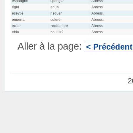
espongne
spŏngia
Abress.
égui
aqua
Abress.
eseytié
risquer
Abress.
enuerra
colère
Abress.
écliar
*exclariare
Abress.
efria
bouillir2
Abress.
Aller à la page:
< Précédent
2