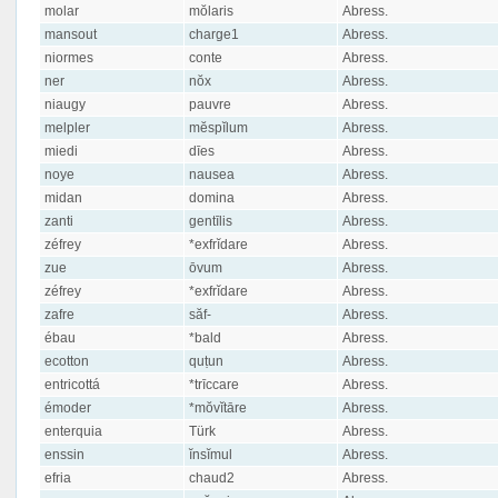
molar
mŏlaris
Abress.
mansout
charge1
Abress.
niormes
conte
Abress.
ner
nŏx
Abress.
niaugy
pauvre
Abress.
melpler
mĕspĭlum
Abress.
miedi
dīes
Abress.
noye
nausea
Abress.
midan
domina
Abress.
zanti
gentīlis
Abress.
zéfrey
*exfrĭdare
Abress.
zue
ōvum
Abress.
zéfrey
*exfrĭdare
Abress.
zafre
săf-
Abress.
ébau
*bald
Abress.
ecotton
quṭun
Abress.
entricottá
*trīccare
Abress.
émoder
*mŏvĭtāre
Abress.
enterquia
Türk
Abress.
enssin
ĭnsĭmul
Abress.
efria
chaud2
Abress.