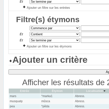
Et
Ajouter un filtre sur les entrées
Filtre(s) étymons
Et
Et
Ajouter un filtre sur les étymons
Ajouter un critère
Ap
Afficher les résultats d
Entrée
Étymon
Localisation
mars
*marka1
Abress.
musquaty
mŭsca
Abress.
pea
*pĕda
Abress.