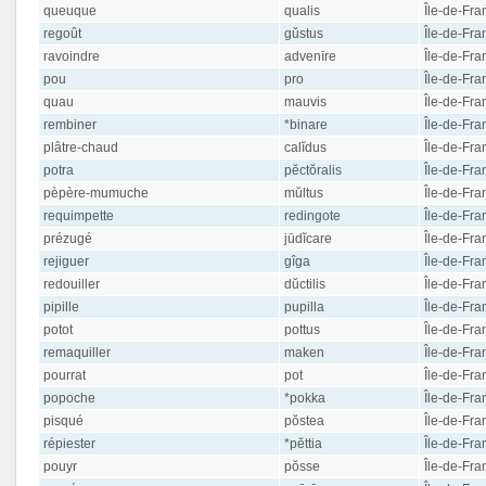
queuque
qualis
Île-de-Fra
regoût
gŭstus
Île-de-Fra
ravoindre
advenīre
Île-de-Fra
pou
pro
Île-de-Fra
quau
mauvis
Île-de-Fra
rembiner
*binare
Île-de-Fra
plâtre-chaud
calĭdus
Île-de-Fra
potra
pĕctŏralis
Île-de-Fra
pèpère-mumuche
mŭltus
Île-de-Fra
requimpette
redingote
Île-de-Fra
prézugé
jūdĭcare
Île-de-Fra
rejiguer
gîga
Île-de-Fra
redouiller
dŭctilis
Île-de-Fra
pipille
pupilla
Île-de-Fra
potot
pottus
Île-de-Fra
remaquiller
maken
Île-de-Fra
pourrat
pot
Île-de-Fra
popoche
*pokka
Île-de-Fra
pisqué
pŏstea
Île-de-Fra
répiester
*pĕttia
Île-de-Fra
pouyr
pŏsse
Île-de-Fra