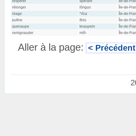
respérer
spērāre
Île-de-Fra
rélonger
lŏngus
Île-de-Fra
réage
*rĭca
Île-de-Fra
pufine
fīnis
Île-de-Fra
quenaupe
knaupeln
Île-de-Fra
remignauder
mīñ-
Île-de-Fra
Aller à la page:
< Précédent
2