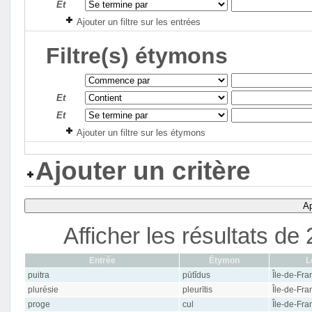
Et
Ajouter un filtre sur les entrées
Filtre(s) étymons
Et
Et
Ajouter un filtre sur les étymons
Ajouter un critère
Ap
Afficher les résultats d
Entrée
Étymon
L
puitra
pūtĭdus
Île-de-Fra
plurésie
pleurītis
Île-de-Fra
proge
cul
Île-de-Fra