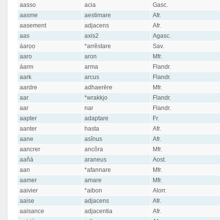
aasso
acia
Gasc.
aasme
aestimare
Afr.
aasement
adjacens
Afr.
aas
axis2
Agasc.
áarọọ
*arrĕstare
Sav.
aaro
aron
Mfr.
áarm
arma
Flandr.
aark
arcus
Flandr.
aardre
adhaerēre
Mfr.
aar
*wrakkjo
Flandr.
aar
nar
Flandr.
aapter
adaptare
Fr.
aanter
hasta
Afr.
aane
asĭnus
Afr.
aancrer
ancŏra
Mfr.
aañá
araneus
Aost.
aan
*afannare
Mfr.
aamer
amare
Mfr.
aaivier
*aibon
Alorr.
aaise
adjacens
Afr.
aaisance
adjacentia
Afr.