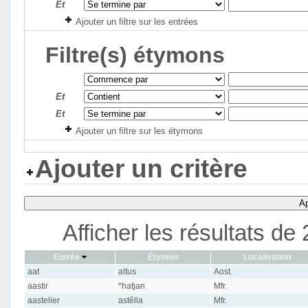
Et
Ajouter un filtre sur les entrées
Filtre(s) étymons
Et
Et
Ajouter un filtre sur les étymons
Ajouter un critère
Ap
Afficher les résultats d
Entrée
Étymon
Localisation
aat
altus
Aost.
aastir
*hatjan
Mfr.
aastelier
astĕlla
Mfr.