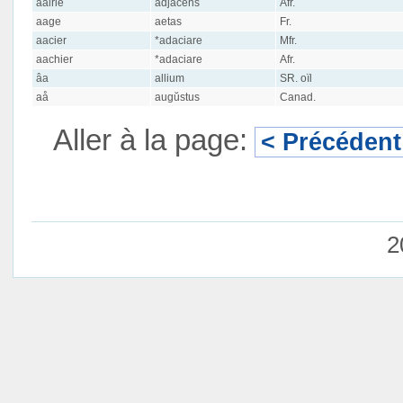
aairié
adjacens
Afr.
aage
aetas
Fr.
aacier
*adaciare
Mfr.
aachier
*adaciare
Afr.
âa
allium
SR. oïl
aå
augŭstus
Canad.
Aller à la page:
< Précédent
2