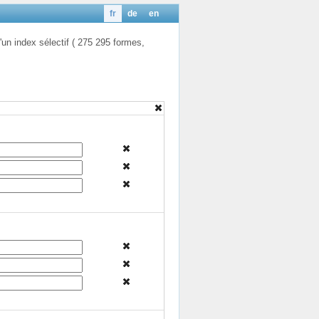
fr
de
en
'un index sélectif ( 275 295 formes,