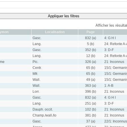
Appliquer les filtres
Afficher les résult
tymon
Localisation
Page
Gasc.
832 (a)
4: G H I
Lang.
5 (b)
24: Refonte A-
Gasc.
352 (b)
3: D-F
Lang.
12 (b)
24: Refonte A-
mme
Pic.
326 (a)
21: Inconnus
Centr.
65 (b)
15/1: Germani
Mfr.
65 (b)
15/1: Germani
Wall.
49 (a)
15/1: Germani
Wall.
363 (a)
1: A-B
Lorr.
396 (b)
21: Inconnus
Gasc.
832 (a)
4: G H I
Lang.
251 (a)
3: D-F
Dauph. occit.
102 (b)
21: Inconnus
Champ./wall./lo
381 (b)
21: Inconnus
Gasc.
37 (a)
22/1: Inconnus