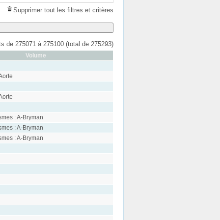
Supprimer tout les filtres et critères
ats de 275071 à 275100 (total de 275293)
Volume
Aorte
Aorte
smes : A-Bryman
smes : A-Bryman
smes : A-Bryman