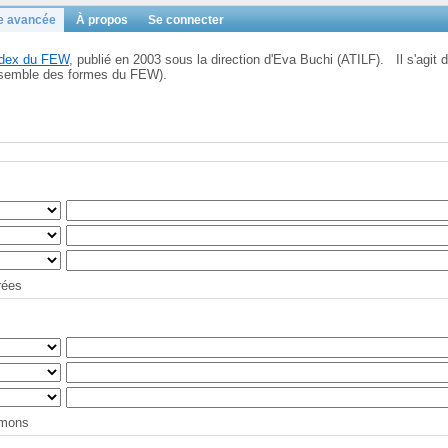
e avancée
À propos
Se connecter
Index du FEW
, publié en 2003 sous la direction d'Eva Buchi (ATILF). Il s'agit d
'ensemble des formes du FEW).
trées
tymons