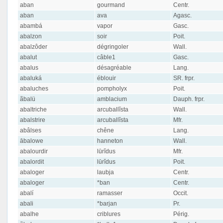
aban
gourmand
Centr.
aban
ava
Agasc.
abambá
vapor
Gasc.
abalzon
soir
Poit.
abalzôder
dégringoler
Wall.
abalut
câble1
Gasc.
abalus
désagréable
Lang.
abaluká
éblouir
SR. frpr.
abaluches
pompholyx
Poit.
ãbalü
amblacium
Dauph. frpr.
abaltriche
arcuballĭsta
Wall.
abalstrire
arcuballĭsta
Mfr.
abâlses
chêne
Lang.
ābalowe
hanneton
Wall.
abalourdir
lūrĭdus
Mfr.
abalordit
lūrĭdus
Poit.
abaloger
laubja
Centr.
abaloger
*ban
Centr.
abalí
ramasser
Occit.
abali
*barjan
Pr.
abalhe
criblures
Périg.