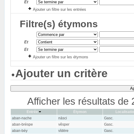
Et
Ajouter un filtre sur les entrées
Filtre(s) étymons
Et
Et
Ajouter un filtre sur les étymons
Ajouter un critère
Ap
Afficher les résultats d
Entrée
Étymon
Localisati
aban-nache
nāsci
Gasc.
aban-brèspe
vĕsper
Gasc.
aban-béy
vĭdēre
Gasc.