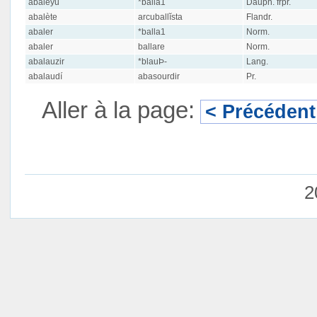
ãbaleyu
*balla1
Dauph. frpr.
abalète
arcuballĭsta
Flandr.
abaler
*balla1
Norm.
abaler
ballare
Norm.
abalauzir
*blauÞ-
Lang.
abalaudí
abasourdir
Pr.
Aller à la page:
< Précédent
2