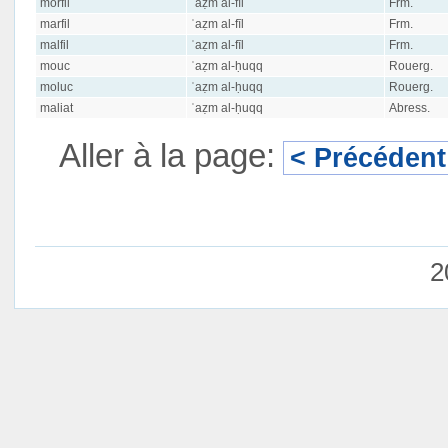
morfil
ʿaẓm al-fīl
Frm.
marfil
ʿaẓm al-fīl
Frm.
malfil
ʿaẓm al-fīl
Frm.
mouc
ʿaẓm al-ḥuqq
Rouerg.
moluc
ʿaẓm al-ḥuqq
Rouerg.
maliat
ʿaẓm al-ḥuqq
Abress.
Aller à la page:
< Précédent
2