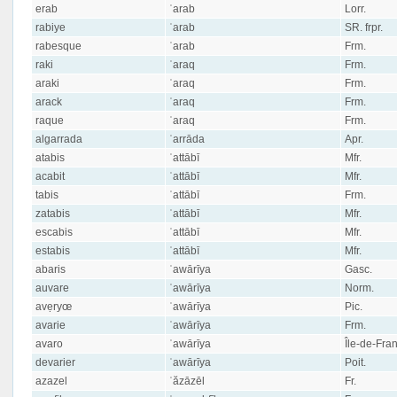
erab
ʿarab
Lorr.
rabiye
ʿarab
SR. frpr.
rabesque
ʿarab
Frm.
raki
ʿaraq
Frm.
araki
ʿaraq
Frm.
arack
ʿaraq
Frm.
raque
ʿaraq
Frm.
algarrada
ʿarrāda
Apr.
atabis
ʿattābī
Mfr.
acabit
ʿattābī
Mfr.
tabis
ʿattābī
Frm.
zatabis
ʿattābī
Mfr.
escabis
ʿattābī
Mfr.
estabis
ʿattābī
Mfr.
abaris
ʿawārīya
Gasc.
auvare
ʿawārīya
Norm.
avẹryœ
ʿawārīya
Pic.
avarie
ʿawārīya
Frm.
avaro
ʿawārīya
Île-de-Fra
devarier
ʿawārīya
Poit.
azazel
ʿăzāzēl
Fr.