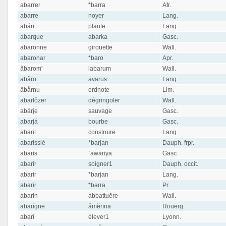
abarrer
*barra
Afr.
abarre
noyer
Lang.
abárr
plante
Lang.
abarque
abarka
Gasc.
abaronne
girouette
Wall.
abaronar
*baro
Apr.
âbarom'
labarum
Wall.
abâro
avārus
Lang.
âbårnu
erdnote
Lim.
abarlôzer
dégringoler
Wall.
abárjẹ
sauvage
Gasc.
abarjá
bourbe
Gasc.
abarit
construire
Lang.
abarissié
*barjan
Dauph. frpr.
abaris
ʿawārīya
Gasc.
abarir
soigner1
Dauph. occit.
abarir
*barjan
Lang.
abarir
*barra
Pr.
abarin
abbattuĕre
Wall.
abarígne
ămĕrīna
Rouerg.
abarí
élever1
Lyonn.