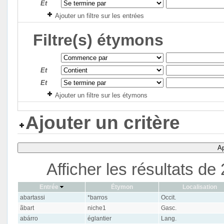
Et
Ajouter un filtre sur les entrées
Filtre(s) étymons
Et
Et
Ajouter un filtre sur les étymons
Ajouter un critère
Ap
Afficher les résultats d
Entrée
Étymon
Localisation
abartassi
*barros
Occit.
ãbart
niche1
Gasc.
abárro
églantier
Lang.