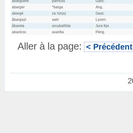
abarguère
parrĭcus
Gasc.
abarger
*barga
Ang.
abargé
zaʿrūr(a)
Gasc.
ãbargayí
salir
Lyonn.
åbareta
arcuballĭsta
Jura frpr.
abarécio
avaritia
Périg.
Aller à la page:
< Précédent
2