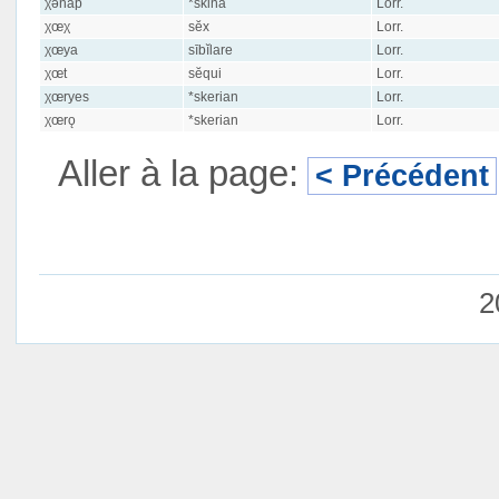
χənap
*skina
Lorr.
χœχ
sĕx
Lorr.
χœya
sībĭlare
Lorr.
χœt
sĕqui
Lorr.
χœryes
*skerian
Lorr.
χœrǫ
*skerian
Lorr.
Aller à la page:
< Précédent
2