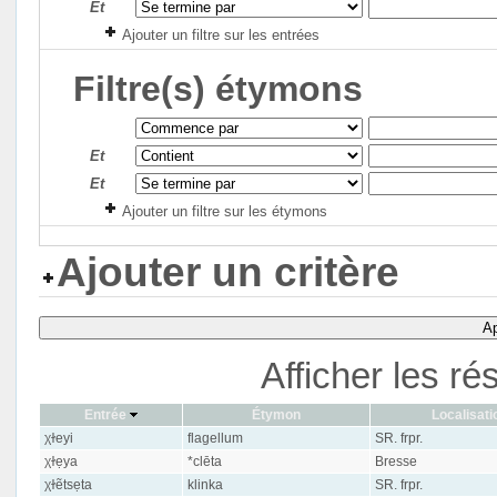
Et
Ajouter un filtre sur les entrées
Filtre(s) étymons
Et
Et
Ajouter un filtre sur les étymons
Ajouter un critère
Ap
Afficher les ré
Entrée
Étymon
Localisati
χɫeyi
flagellum
SR. frpr.
χɫẹya
*clēta
Bresse
χɫẽtsẹta
klinka
SR. frpr.