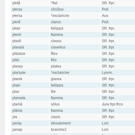
χɫetǻ
*flat
SR. frpr.
χɫersẹ
cĭrcŭlus
Poit.
χɫersa
*exclaricire
Auv.
χɫerẽ
clarus
Poit.
χɫepi
falŭppa
SR. frpr.
χɫemī
flamma
SR. frpr.
χɫavẽ
clavus
SR. frpr.
χɫavalá
clavellus
SR. frpr.
χɫāüdze
fĭlex
SR. frpr.
χɫāü
flōs
SR. frpr.
χɫasẹy
platea
SR. frpr.
χɫarsyœ
*exclaricire
Lyonn.
χɫarek
glarea
SR. frpr.
χɫapi
falŭppa
SR. frpr.
χɫao
ĭlle
SR. frpr.
χɫamẹta
flamma
SR. frpr.
χɫamã
sōlus
Jura frpr./frco
χɫãma
flamma
SR. frpr.
χɫa
clavis
SR. frpr.
χəväy
éboulement
Lorr.
χənap
branche2
Lorr.