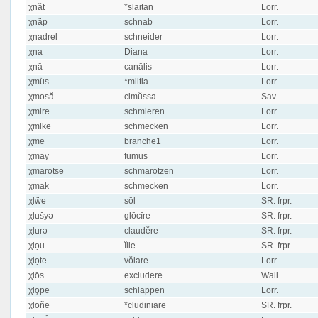
χnăt
*slaitan
Lorr.
χnäp
schnab
Lorr.
χnadrel
schneider
Lorr.
χna
Diana
Lorr.
χnā
canālis
Lorr.
χmüs
*miltia
Lorr.
χmosă
cimŭssa
Sav.
χmire
schmieren
Lorr.
χmike
schmecken
Lorr.
χme
branche1
Lorr.
χmay
fūmus
Lorr.
χmarotse
schmarotzen
Lorr.
χmak
schmecken
Lorr.
χlẅe
sōl
SR. frpr.
χlušyə
glōcīre
SR. frpr.
χlurə
claudĕre
SR. frpr.
χlọu
ĭlle
SR. frpr.
χlọte
vŏlare
Lorr.
χlōs
excludere
Wall.
χlǫpe
schlappen
Lorr.
χloñẹ
*clūdiniare
SR. frpr.