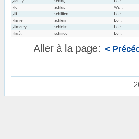
χlōnǟy
schlag
Lorr.
χlo
schlupf
Wall.
χlit
schlitten
Lorr.
χlimre
schleim
Lorr.
χlimẹrey
schleim
Lorr.
χligåt
schnigen
Lorr.
Aller à la page:
< Précé
2