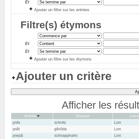
Et
Ajouter un filtre sur les entrées
Filtre(s) étymons
Et
Et
Ajouter un filtre sur les étymons
Ajouter un critère
Ap
Afficher les résu
Entrée
Étymon
Local
χnits
schnitz
Lorr.
χnĕt
gĕnĭsta
Lorr.
χnepã
schnapphahn
Lorr.