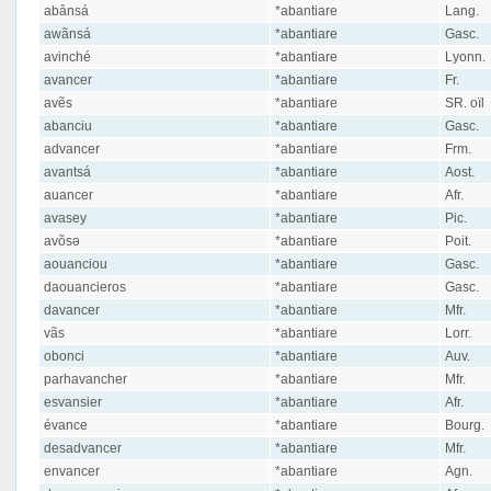
abânsá
*abantiare
Lang.
awãnsá
*abantiare
Gasc.
avinché
*abantiare
Lyonn.
avancer
*abantiare
Fr.
avẽs
*abantiare
SR. oïl
abanciu
*abantiare
Gasc.
advancer
*abantiare
Frm.
avantsá
*abantiare
Aost.
auancer
*abantiare
Afr.
avasey
*abantiare
Pic.
avõsə
*abantiare
Poit.
aouanciou
*abantiare
Gasc.
daouancieros
*abantiare
Gasc.
davancer
*abantiare
Mfr.
vãs
*abantiare
Lorr.
obonci
*abantiare
Auv.
parhavancher
*abantiare
Mfr.
esvansier
*abantiare
Afr.
évance
*abantiare
Bourg.
desadvancer
*abantiare
Mfr.
envancer
*abantiare
Agn.