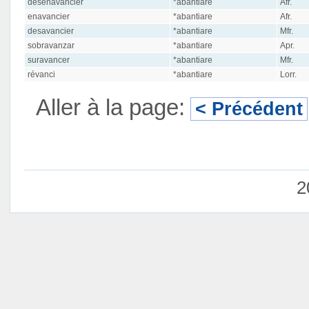
desenavancier
*abantiare
Afr.
enavancier
*abantiare
Afr.
desavancier
*abantiare
Mfr.
sobravanzar
*abantiare
Apr.
suravancer
*abantiare
Mfr.
révanci
*abantiare
Lorr.
Aller à la page:
< Précédent
2