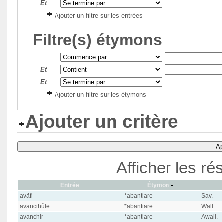
Et
Ajouter un filtre sur les entrées
Filtre(s) étymons
Et
Et
Ajouter un filtre sur les étymons
Ajouter un critère
Ap
Afficher les ré
Entrée
Étymon
avãfi
*abantiare
Sav.
avancihûle
*abantiare
Wall.
avanchir
*abantiare
Awall.