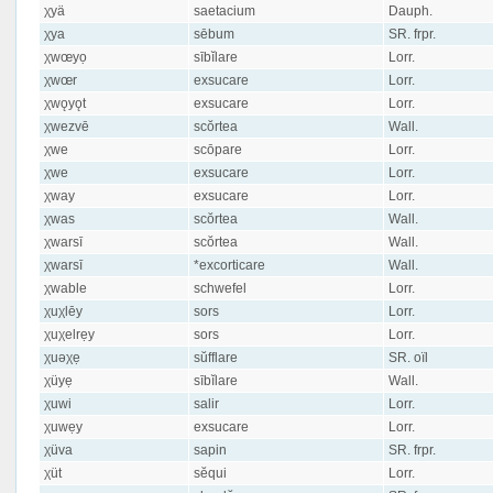
χyä
saetacium
Dauph.
χya
sēbum
SR. frpr.
χwœyọ
sībĭlare
Lorr.
χwœr
exsucare
Lorr.
χwǫyǫt
exsucare
Lorr.
χwezvē
scŏrtea
Wall.
χwe
scōpare
Lorr.
χwe
exsucare
Lorr.
χway
exsucare
Lorr.
χwas
scŏrtea
Wall.
χwarsī
scŏrtea
Wall.
χwarsī
*excorticare
Wall.
χwable
schwefel
Lorr.
χuχlēy
sors
Lorr.
χuχelrẹy
sors
Lorr.
χuəχẹ
sŭfflare
SR. oïl
χüyẹ
sībĭlare
Wall.
χuwi
salir
Lorr.
χuwẹy
exsucare
Lorr.
χüva
sapin
SR. frpr.
χüt
sĕqui
Lorr.