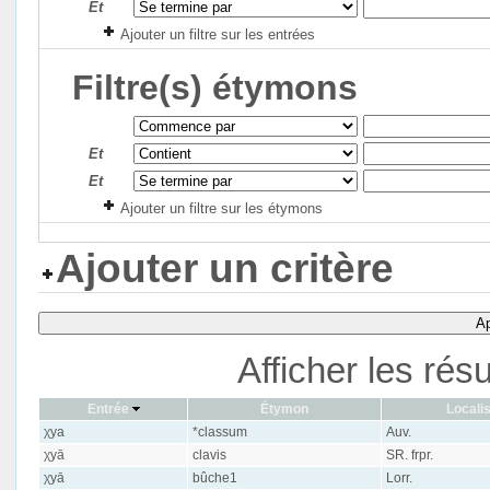
Et
Ajouter un filtre sur les entrées
Filtre(s) étymons
Et
Et
Ajouter un filtre sur les étymons
Ajouter un critère
Ap
Afficher les rés
Entrée
Étymon
Localis
χya
*classum
Auv.
χyā
clavis
SR. frpr.
χyā
bûche1
Lorr.