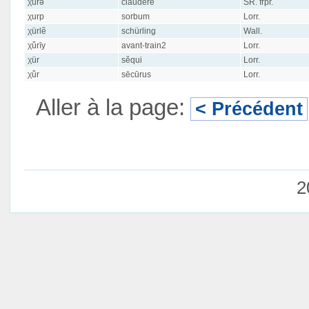
χurə
claudĕre
SR. frpr.
χurp
sorbum
Lorr.
χürlẽ
schürling
Wall.
χǖrīy
avant-train2
Lorr.
χür
sĕqui
Lorr.
χǖr
sēcūrus
Lorr.
Aller à la page:
< Précédent
2