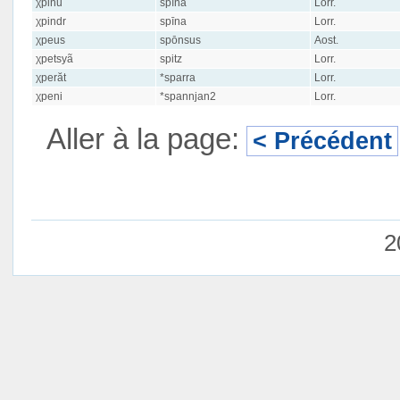
χpiñu
spīna
Lorr.
χpindr
spīna
Lorr.
χpeus
spōnsus
Aost.
χpetsyã
spitz
Lorr.
χperăt
*sparra
Lorr.
χpeni
*spannjan2
Lorr.
Aller à la page:
< Précédent
2