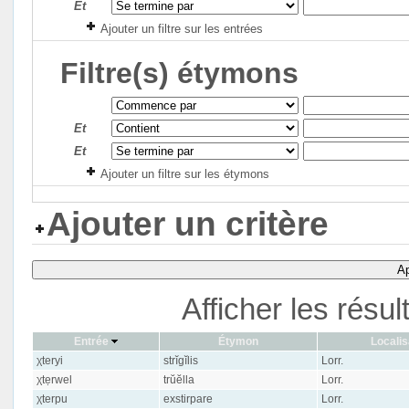
Et
Ajouter un filtre sur les entrées
Filtre(s) étymons
Et
Et
Ajouter un filtre sur les étymons
Ajouter un critère
Ap
Afficher les résu
Entrée
Étymon
Localis
χteryi
strĭgĭlis
Lorr.
χtẹrwel
trŭĕlla
Lorr.
χterpu
exstirpare
Lorr.