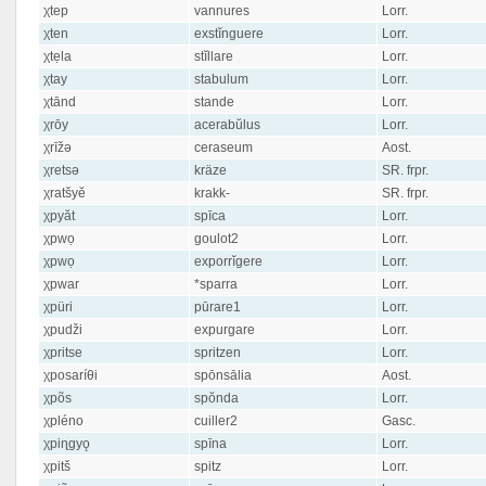
χtep
vannures
Lorr.
χten
exstĭnguere
Lorr.
χtẹla
stĭllare
Lorr.
χtay
stabulum
Lorr.
χtānd
stande
Lorr.
χrōy
acerabŭlus
Lorr.
χrīžə
ceraseum
Aost.
χretsə
kräze
SR. frpr.
χratšyĕ
krakk-
SR. frpr.
χpyăt
spīca
Lorr.
χpwọ
goulot2
Lorr.
χpwọ
exporrĭgere
Lorr.
χpwar
*sparra
Lorr.
χpüri
pūrare1
Lorr.
χpudži
expurgare
Lorr.
χpritse
spritzen
Lorr.
χposaríθi
spōnsālia
Aost.
χpõs
spŏnda
Lorr.
χpléno
cuiller2
Gasc.
χpiɳgyǫ
spīna
Lorr.
χpitš
spitz
Lorr.