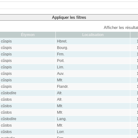
Appliquer les filtres
Afficher les résult
Étymon
Localisation
cŭspis
Hbret.
cŭspis
Bourg.
cŭspis
Frm.
cŭspis
Poit.
cŭspis
Lim.
cŭspis
Auv.
cŭspis
Mfr.
cŭspis
Flandr.
cŭstodīre
Afr.
cŭstos
Afr.
cŭstos
Mfr.
cŭstos
Mfr.
cŭstodīre
Lang.
cŭstos
Mfr.
cŭstos
Lorr.