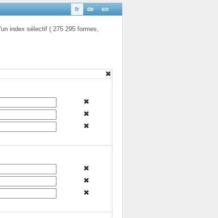
fr
de
en
'un index sélectif ( 275 295 formes,