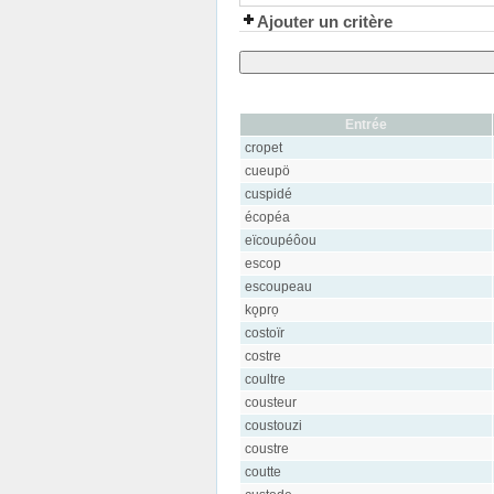
Ajouter un critère
Entrée
cropet
cueupö
cuspidé
écopéa
eïcoupéôou
escop
escoupeau
kǫprọ
costoïr
costre
coultre
cousteur
coustouzi
coustre
coutte