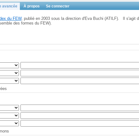
e avancée
À propos
Se connecter
Index du FEW
, publié en 2003 sous la direction d'Eva Buchi (ATILF). Il s'agit d
'ensemble des formes du FEW).
trées
tymons