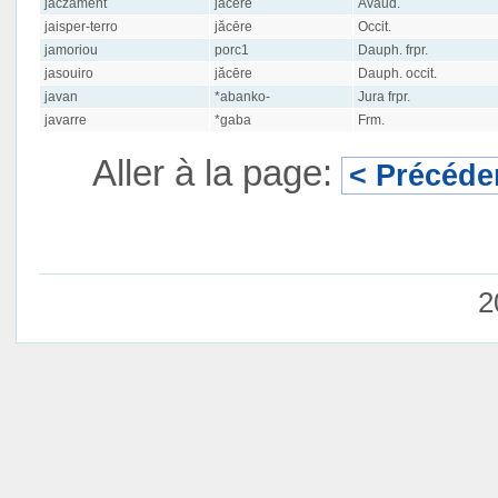
jaczament
jăcēre
Avaud.
jaisper-terro
jăcēre
Occit.
jamoriou
porc1
Dauph. frpr.
jasouiro
jăcēre
Dauph. occit.
javan
*abanko-
Jura frpr.
javarre
*gaba
Frm.
Aller à la page:
< Précéde
2