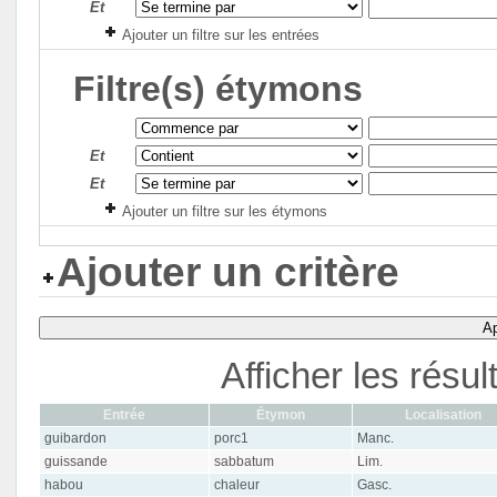
Et
Ajouter un filtre sur les entrées
Filtre(s) étymons
Et
Et
Ajouter un filtre sur les étymons
Ajouter un critère
Ap
Afficher les résu
Entrée
Étymon
Localisation
guibardon
porc1
Manc.
guissande
sabbatum
Lim.
habou
chaleur
Gasc.