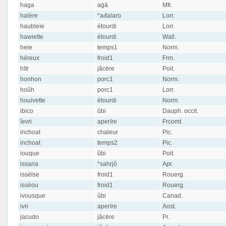
haga
aġā
Mfr.
halère
*ađalaro
Lorr.
haubleïe
étourdi
Lorr.
hawiette
étourdi
Wall.
heie
temps1
Norm.
héreux
froid1
Frm.
hītr
jăcēre
Poit.
honhon
porc1
Norm.
hoûh
porc1
Lorr.
houivette
étourdi
Norm.
ibico
ŭbi
Dauph. occit.
îevri
aperīre
Frcomt.
inchoat
chaleur
Pic.
inchoat
temps2
Pic.
iouque
ŭbi
Poit.
issaria
*sahrjô
Apr.
issèlse
froid1
Rouerg.
issèou
froid1
Rouerg.
ivousque
ŭbi
Canad.
ivri
aperīre
Aost.
jacudo
jăcēre
Pr.