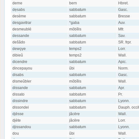
derne
bern
Hbret.
dẹsabs
sabbatum
Gasc.
desème
sabbatum
Bresse
desgavitrar
*gaba
Auv.
desmeublé
mŏbĭlis
Mfr.
dessande
sabbatum
Sav.
dešãdo
sabbatum
SR. frpr.
dewǫye
temps2
Lorr.
dibieû
temps2
Wall.
dicendre
sabbatum
Apic.
dincepayou
ŭbi
Norm.
disabs
sabbatum
Gasc.
dismeûbler
mŏbĭlis
Wall.
dissande
sabbatum
Apr.
dissato
sabbatum
Pr.
dissindre
sabbatum
Lyonn.
dissondei
sabbatum
Dauph. occit
djēsse
jăcēre
Wall.
djète
jăcēre
Lorr.
djissandou
sabbatum
Lyonn.
dou
ŭbi
Wall.