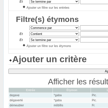
Et
Ajouter un filtre sur les entrées
Filtre(s) étymons
Et
Et
Ajouter un filtre sur les étymons
Ajouter un critère
Ap
Afficher les résu
Entrée
Étymon
dẹgavẹ
*gaba
Pic.
dégaverlé
*gaba
Pic.
démeubler
mŏbĭlis
Fr.