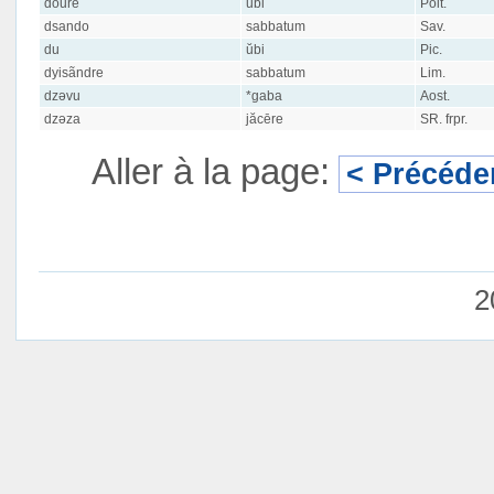
doure
ŭbi
Poit.
dsando
sabbatum
Sav.
du
ŭbi
Pic.
dyisãndre
sabbatum
Lim.
dzəvu
*gaba
Aost.
dzəza
jăcēre
SR. frpr.
Aller à la page:
< Précéde
2