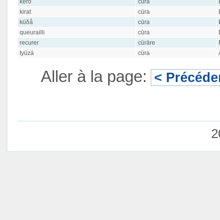
kerô
cūra
kirat
cūra
küδå
cūra
queurailli
cūra
recurer
cūrāre
tyüzá
cūra
Aller à la page:
< Précéde
2