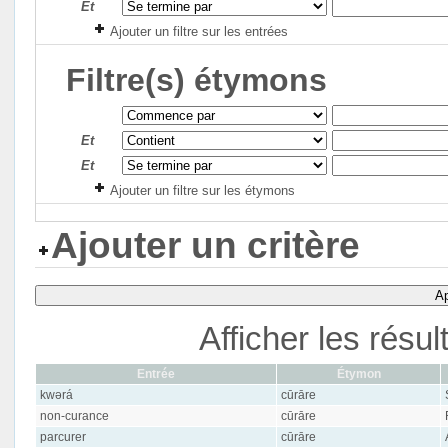
Et
Ajouter un filtre sur les entrées
Filtre(s) étymons
Et
Et
Ajouter un filtre sur les étymons
Ajouter un critère
Ap
Afficher les résu
Entrée
Étymon
kwərá
cūrāre
non-curance
cūrāre
parcurer
cūrāre