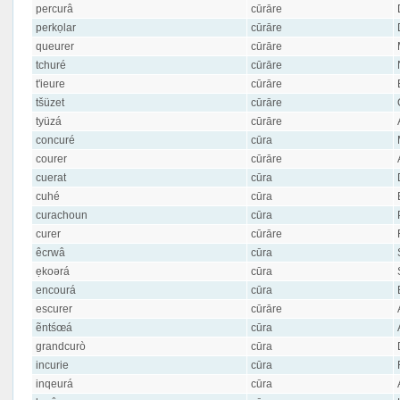
percurâ
cūrāre
perkọlar
cūrāre
queurer
cūrāre
tchuré
cūrāre
t'ieure
cūrāre
tšüzet
cūrāre
tyüzá
cūrāre
concuré
cūra
courer
cūrāre
cuerat
cūra
cuhé
cūra
curachoun
cūra
curer
cūrāre
êcrwâ
cūra
ẹkoərá
cūra
encourá
cūra
escurer
cūrāre
ẽntśœá
cūra
grandcurò
cūra
incurie
cūra
inqeurá
cūra