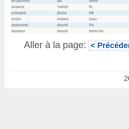
en-par-éiou
ŭbi
Norm.
ensarris
*sahrjô
Pr.
entregisé
jăcēre
Mfr.
enyòs
chaleur
Gasc.
epalveudé
étourdi
Pic.
épestoui
étourdi
Norm./orl.
Aller à la page:
< Précéde
2