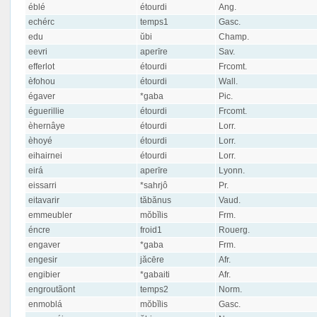
éblé
étourdi
Ang.
echérc
temps1
Gasc.
edu
ŭbi
Champ.
eevri
aperīre
Sav.
efferlot
étourdi
Frcomt.
èfohou
étourdi
Wall.
égaver
*gaba
Pic.
éguerillie
étourdi
Frcomt.
èhernâye
étourdi
Lorr.
èhoyé
étourdi
Lorr.
eihairnei
étourdi
Lorr.
eirá
aperīre
Lyonn.
eissarri
*sahrjô
Pr.
eitavarir
tăbănus
Vaud.
emmeubler
mŏbĭlis
Frm.
éncre
froid1
Rouerg.
engaver
*gaba
Frm.
engesir
jăcēre
Afr.
engibier
*gabaiti
Afr.
engroutãont
temps2
Norm.
enmoblá
mŏbĭlis
Gasc.