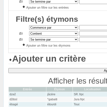
Et
Ajouter un filtre sur les entrées
Filtre(s) étymons
Et
Et
Ajouter un filtre sur les étymons
Ajouter un critère
Ap
Afficher les résu
Entrée
Étymon
Localisation
dzəž
jăcēre
SR. frpr.
džibsī
*gabaiti
Jura frpr.
ébagé
étourdi
Tour.