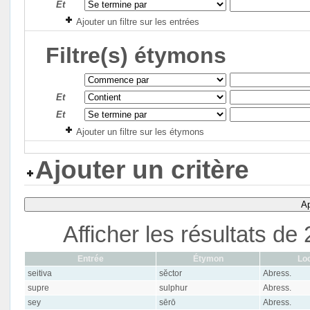
Et
Ajouter un filtre sur les entrées
Filtre(s) étymons
Et
Et
Ajouter un filtre sur les étymons
Ajouter un critère
Ap
Afficher les résultats d
Entrée
Étymon
Loc
seitiva
sĕctor
Abress.
supre
sulphur
Abress.
sey
sērō
Abress.