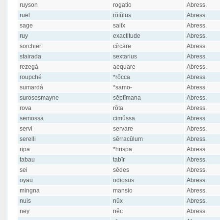
ruyson
rogatio
Abress.
ruel
rŏtŭlus
Abress.
sage
salĭx
Abress.
ruy
exactitude
Abress.
sorchier
cĭrcāre
Abress.
stairada
sextarius
Abress.
rezegá
aequare
Abress.
roupché
*rŏcca
Abress.
sumardá
*samo-
Abress.
surosesmayne
sĕptĭmana
Abress.
rova
rŏta
Abress.
semossa
cimŭssa
Abress.
servi
servare
Abress.
serelli
sĕrracŭlum
Abress.
ripa
*hrispa
Abress.
tabau
tabīr
Abress.
sei
sēdes
Abress.
oyau
odiosus
Abress.
mingna
mansio
Abress.
nuis
nŭx
Abress.
ney
nĕc
Abress.