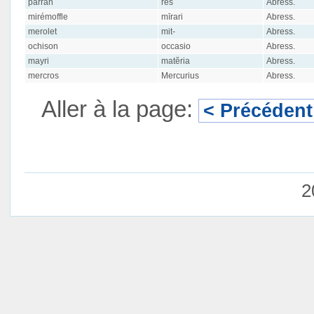
parran
rēs
Abress.
mirémoffle
mīrari
Abress.
merolet
mit-
Abress.
ochison
occasio
Abress.
mayri
matĕria
Abress.
mercros
Mercurius
Abress.
Aller à la page:
< Précédent
2