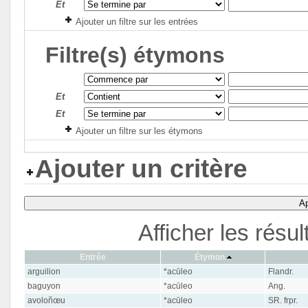
Et
Ajouter un filtre sur les entrées
Filtre(s) étymons
Et
Et
Ajouter un filtre sur les étymons
Ajouter un critère
Ap
Afficher les résu
Entrée
Étymon
arguilion
*acūleo
Flandr.
baguyon
*acūleo
Ang.
avoloñœu
*acūleo
SR. frpr.