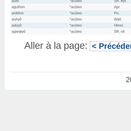
auɫõ
*acūleo
SR. frpr.
agulhon
*acūleo
Apr.
ardillon
*acūleo
Pic.
auhyõ
*acūleo
Wall.
adüyõ
*acūleo
Hbret.
agwœyõ
*acūleo
SR. oïl
Aller à la page:
< Précéde
2