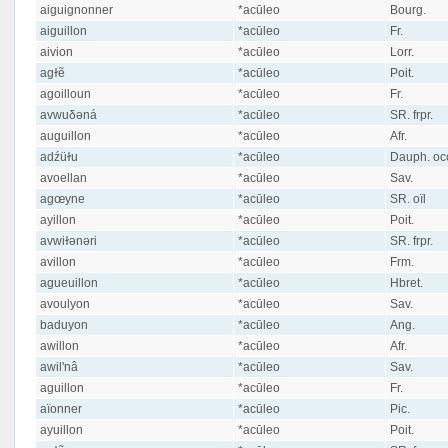
aiguignonner
*acūleo
Bourg.
aiguillon
*acūleo
Fr.
aivion
*acūleo
Lorr.
agɫẽ
*acūleo
Poit.
agoilloun
*acūleo
Fr.
avwuδəná
*acūleo
SR. frpr.
auguillon
*acūleo
Afr.
adźüɫu
*acūleo
Dauph. occ
avoellan
*acūleo
Sav.
agœyne
*acūleo
SR. oïl
ayillon
*acūleo
Poit.
avwiɫənəri
*acūleo
SR. frpr.
avillon
*acūleo
Frm.
agueuillon
*acūleo
Hbret.
avoulyon
*acūleo
Sav.
baduyon
*acūleo
Ang.
awillon
*acūleo
Afr.
awil'nâ
*acūleo
Sav.
aguillon
*acūleo
Fr.
aïonner
*acūleo
Pic.
ayuillon
*acūleo
Poit.