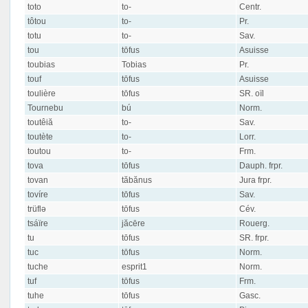
toto
to-
Centr.
tôtou
to-
Pr.
totu
to-
Sav.
tou
tōfus
Asuisse
toubias
Tobias
Pr.
touf
tōfus
Asuisse
toulière
tōfus
SR. oïl
Tournebu
bú
Norm.
toutêiă
to-
Sav.
toutète
to-
Lorr.
toutou
to-
Frm.
tova
tōfus
Dauph. frpr.
tovan
tăbănus
Jura frpr.
tovíre
tōfus
Sav.
trüflə
tōfus
Cév.
tsáïre
jăcēre
Rouerg.
tu
tōfus
SR. frpr.
tuc
tōfus
Norm.
tuche
esprit1
Norm.
tuf
tōfus
Frm.
tuhe
tōfus
Gasc.