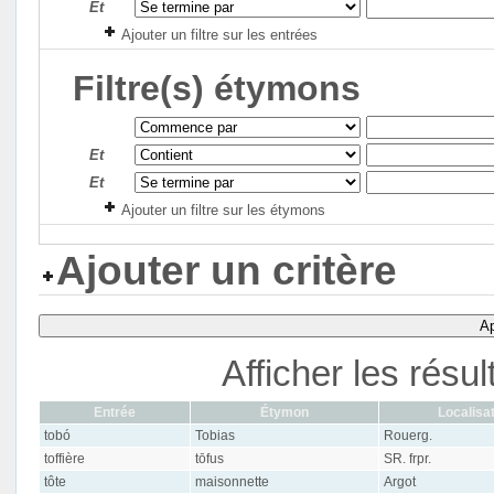
Et
Ajouter un filtre sur les entrées
Filtre(s) étymons
Et
Et
Ajouter un filtre sur les étymons
Ajouter un critère
Ap
Afficher les résu
Entrée
Étymon
Localisa
tobó
Tobias
Rouerg.
toffière
tōfus
SR. frpr.
tôte
maisonnette
Argot