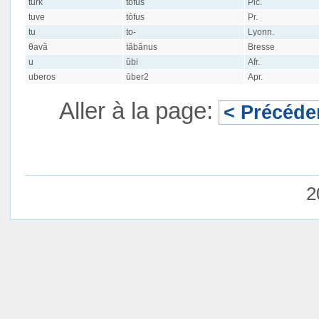
turk
tōfus
Pic.
tuve
tōfus
Pr.
tu
to-
Lyonn.
θavã
tăbănus
Bresse
u
ŭbi
Afr.
uberos
ūber2
Apr.
Aller à la page:
< Précéde
2