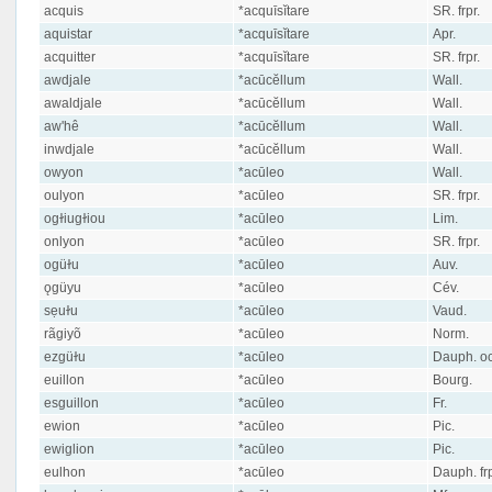
acquis
*acquīsĭtare
SR. frpr.
aquistar
*acquīsĭtare
Apr.
acquitter
*acquīsĭtare
SR. frpr.
awdjale
*acūcĕllum
Wall.
awaldjale
*acūcĕllum
Wall.
aw'hê
*acūcĕllum
Wall.
inwdjale
*acūcĕllum
Wall.
owyon
*acūleo
Wall.
oulyon
*acūleo
SR. frpr.
ogɫiugɫiou
*acūleo
Lim.
onlyon
*acūleo
SR. frpr.
ogüɫu
*acūleo
Auv.
ǫgüyu
*acūleo
Cév.
sẹuɫu
*acūleo
Vaud.
rãgiyõ
*acūleo
Norm.
ezgüɫu
*acūleo
Dauph. oc
euillon
*acūleo
Bourg.
esguillon
*acūleo
Fr.
ewion
*acūleo
Pic.
ewiglion
*acūleo
Pic.
eulhon
*acūleo
Dauph. frp