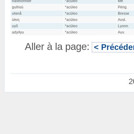
havelonnier
*acūleo
Mfr.
gulhoú
*acūleo
Périg.
uɫənǻ
*acūleo
Bresse
üɫoɳ
*acūleo
Aost.
uyõ
*acūleo
Lyonn.
adyiɫyu
*acūleo
Auv.
Aller à la page:
< Précéde
2