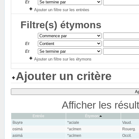
Et
Ajouter un filtre sur les entrées
Filtre(s) étymons
Et
Et
Ajouter un filtre sur les étymons
Ajouter un critère
Ap
Afficher les résu
Entrée
Étymon
šluyrə
*aciale
Vaud.
osimá
*acīmen
Rouerg.
asimá
*acīmen
Occit.