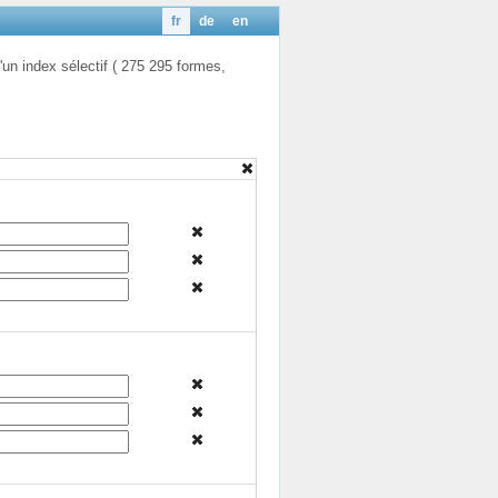
fr
de
en
'un index sélectif ( 275 295 formes,