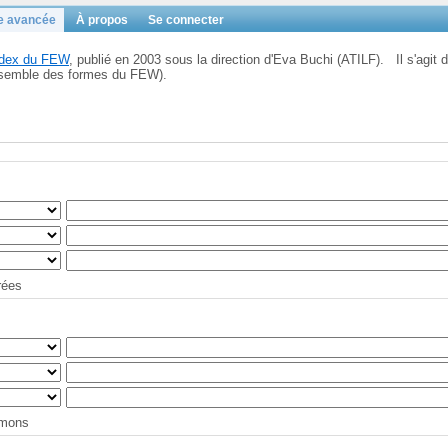
e avancée
À propos
Se connecter
Index du FEW
, publié en 2003 sous la direction d'Eva Buchi (ATILF). Il s'agit d
'ensemble des formes du FEW).
trées
tymons