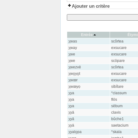
Ajouter un critère
Entrée
Étym
χwas
scŏrtea
χway
exsucare
χwe
exsucare
χwe
scōpare
χwezvē
scŏrtea
χwǫyǫt
exsucare
χwœr
exsucare
χwœyọ
sībĭlare
χya
*classum
χya
flōs
χya
sēbum
χyā
clavis
χyā
bûche1
χyä
saetacium
χyalǫpa
*skala