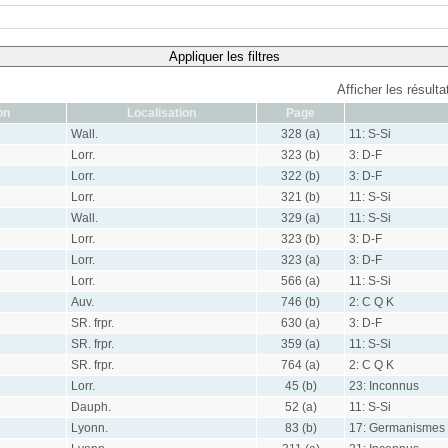
Appliquer les filtres
Afficher les résult
on
Localisation
Page
Wall.
328 (a)
11: S-Si
Lorr.
323 (b)
3: D-F
Lorr.
322 (b)
3: D-F
Lorr.
321 (b)
11: S-Si
Wall.
329 (a)
11: S-Si
Lorr.
323 (b)
3: D-F
Lorr.
323 (a)
3: D-F
Lorr.
566 (a)
11: S-Si
Auv.
746 (b)
2: C Q K
SR. frpr.
630 (a)
3: D-F
SR. frpr.
359 (a)
11: S-Si
SR. frpr.
764 (a)
2: C Q K
Lorr.
45 (b)
23: Inconnus
Dauph.
52 (a)
11: S-Si
Lyonn.
83 (b)
17: Germanismes 