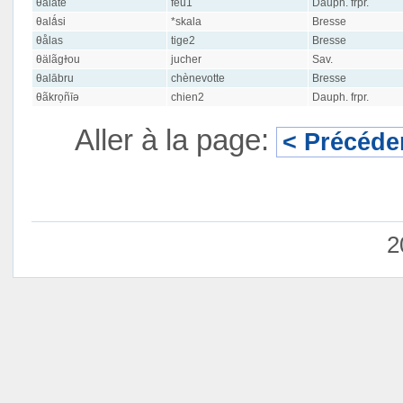
θalāte
feu1
Dauph. frpr.
θalǻsi
*skala
Bresse
θålas
tige2
Bresse
θälãgɫou
jucher
Sav.
θalābru
chènevotte
Bresse
θãkrọñīə
chien2
Dauph. frpr.
Aller à la page:
< Précéde
2