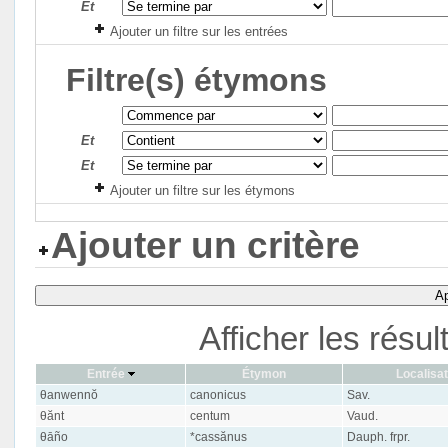
Et
Ajouter un filtre sur les entrées
Filtre(s) étymons
Et
Et
Ajouter un filtre sur les étymons
Ajouter un critère
Ap
Afficher les résu
Entrée
Étymon
Localisat
θanwennŏ
canonicus
Sav.
θănt
centum
Vaud.
θāño
*cassănus
Dauph. frpr.