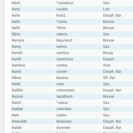
θānŏ
*cassănus
Sav.
θanō
canālis
Lorr.
θañe
froid1
Dauph. frpr.
θañe
*cania
Bresse
θañé
*kinni
Bresse
θãna
catena
Sav.
θamǫra
légumes2
Bresse
θamǫ
camox
Sav.
θamīži
camĭsia
Bourg.
θamẽ
cammīnus
Dauph.
θamboɳ
camba
Aost.
θamā
cesser
Dauph. frpr.
θãma
flamma
SR. frpr.
θalœ
calor
Sav.
θalṍδọ
calumniare
Dauph. frpr.
θalọvá
lapathium
Bresse
θalnõ
*calina
Sav.
θalẽde
calendae
Sav.
θale
calēre
Sav.
θalaváiθi
falawiska
Dauph. frpr.
θalāte
incendie
Dauph. frpr.